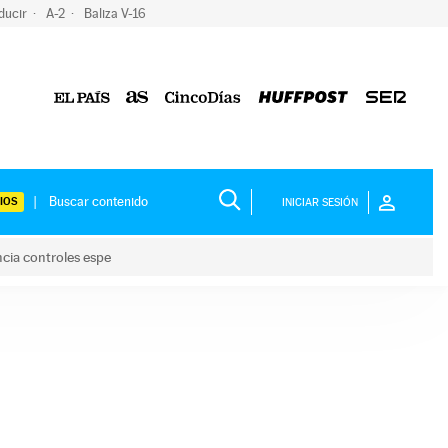
ducir
A-2
Baliza V-16
IOS
INICIAR SESIÓN
ncia controles espe
 y anuncia controles espe