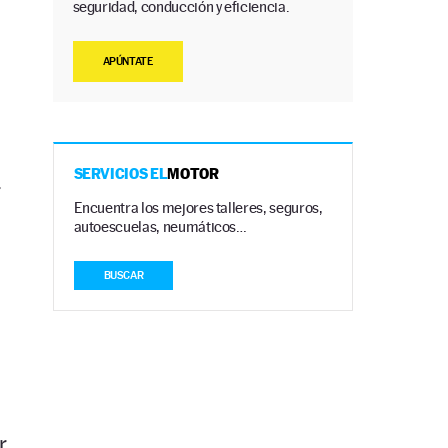
seguridad, conducción y eficiencia.
APÚNTATE
SERVICIOS EL
MOTOR
r
Encuentra los mejores talleres, seguros,
autoescuelas, neumáticos…
BUSCAR
n
r