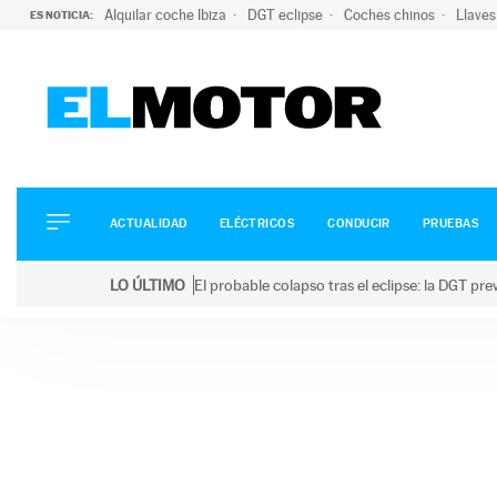
Alquilar coche Ibiza
DGT eclipse
Coches chinos
Llaves
ES NOTICIA:
ACTUALIDAD
ELÉCTRICOS
CONDUCIR
ACTUALIDAD
ELÉCTRICOS
CONDUCIR
PRUEBAS
PRUEBAS
Saltar
VIRALES
LO ÚLTIMO
El probable colapso tras el eclipse: la DGT p
al
PODCAST
LO ÚLTIMO
El probable colapso tras el eclipse: la DGT prevé u
contenido
MOTOS
TECNOLOGÍA
SUPERCOCHES
MOTORTV
PREMIOS
SERVICIOS