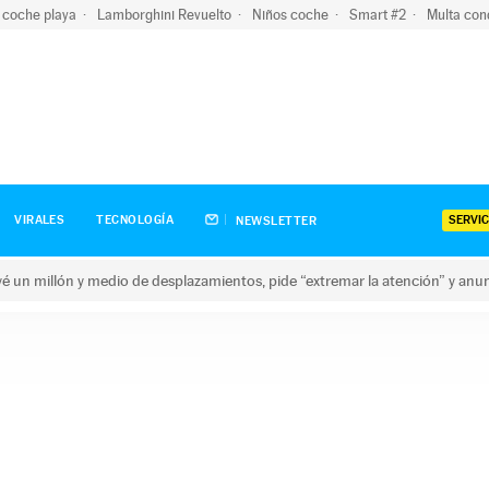
 coche playa
Lamborghini Revuelto
Niños coche
Smart #2
Multa con
SERVIC
VIRALES
TECNOLOGÍA
NEWSLETTER
revé un millón y medio de desplazamientos, pide “extremar la atención” y anu
n millón y medio de desplazamientos, pide “extremar la atención”