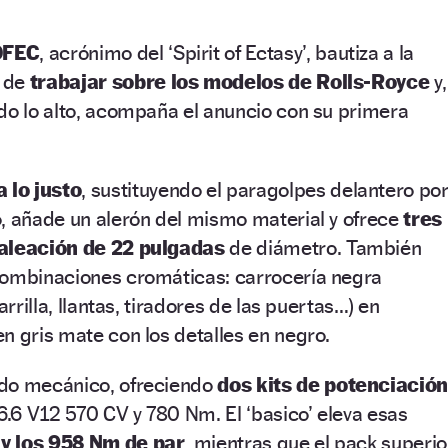
OFEC
, acrónimo del ‘Spirit of Ectasy’, bautiza a la
á de
trabajar sobre los modelos de Rolls-Royce
y,
do lo alto, acompaña el anuncio con su primera
 lo justo
, sustituyendo el paragolpes delantero po
, añade un alerón del mismo material y ofrece
tres
 aleación de 22 pulgadas
de diámetro. También
combinaciones cromáticas: carrocería negra
arrilla, llantas, tiradores de las puertas…) en
n gris mate con los detalles en negro.
ado mecánico, ofreciendo
dos kits de potenciació
 6.6 V12 570 CV y 780 Nm. El ‘basico’ eleva esas
y los 958 Nm de par
, mientras que el pack superio