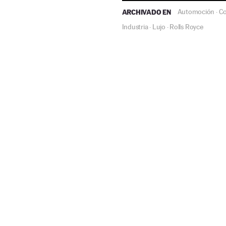
ARCHIVADO EN
Automoción
Co
·
Industria
Lujo
Rolls Royce
·
·