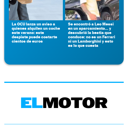
La OCU lanza un aviso a
Se encontró a Leo Messi
quienes alquilen un coche
en un aparcamiento... y
este verano: este
descubrió la bestia que
despiste puede costarte
conduce: no es un Ferrari
cientos de euros
ni un Lamborghini y esto
es lo que cuesta