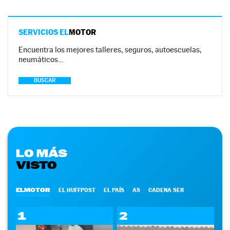
SERVICIOS EL
MOTOR
Encuentra los mejores talleres, seguros, autoescuelas,
neumáticos…
BUSCAR
LO MÁS
VISTO
ELMOTOR
EL HUFFPOST
EL PAÍS
AS
CADENA SER
1
2