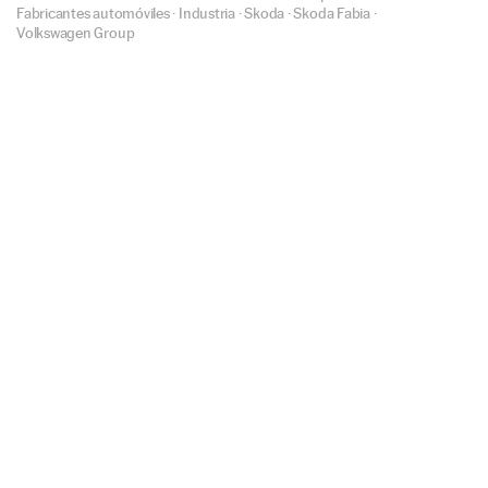
Fabricantes automóviles
·
Industria
·
Skoda
·
Skoda Fabia
·
Volkswagen Group