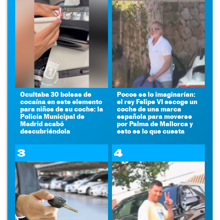
Ocultaba 30 bolsas de
Pocos se lo imaginarían:
cocaína en este elemento
el rey Felipe VI escoge un
para niños de su coche: la
coche de una marca
Policía Municipal de
española para moverse
Madrid acabó
por Palma de Mallorca y
descubriéndola
esto es lo que cuesta
3
4