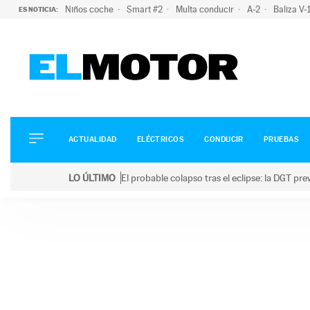
Niños coche
Smart #2
Multa conducir
A-2
Baliza V
ES NOTICIA:
ACTUALIDAD
ELÉCTRICOS
CONDUCIR
ACTUALIDAD
ELÉCTRICOS
CONDUCIR
PRUEBAS
PRUEBAS
Saltar
VIRALES
LO ÚLTIMO
El probable colapso tras el eclipse: la DGT p
al
PODCAST
LO ÚLTIMO
El probable colapso tras el eclipse: la DGT prevé u
contenido
MOTOS
TECNOLOGÍA
SUPERCOCHES
MOTORTV
PREMIOS
SERVICIOS