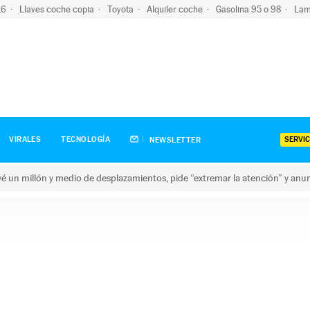
-16
Llaves coche copia
Toyota
Alquiler coche
Gasolina 95 o 98
Lam
SERVIC
VIRALES
TECNOLOGÍA
NEWSLETTER
revé un millón y medio de desplazamientos, pide “extremar la atención” y anu
n millón y medio de desplazamientos, pide “extremar la atención”