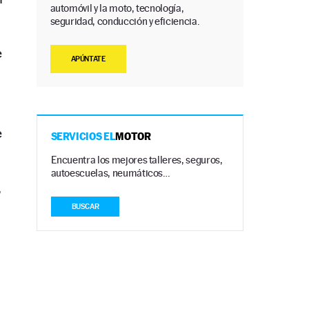
automóvil y la moto, tecnología,
seguridad, conducción y eficiencia.
e
APÚNTATE
e
SERVICIOS EL
MOTOR
Encuentra los mejores talleres, seguros,
autoescuelas, neumáticos…
,
BUSCAR