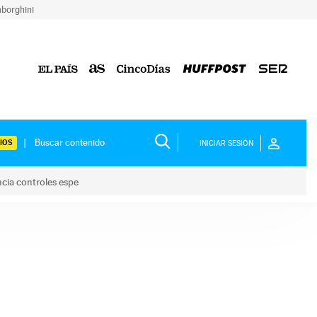
borghini
IOS
INICIAR SESIÓN
ncia controles espe
 y anuncia controles espe