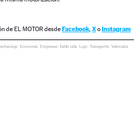
ción de EL MOTOR desde
Facebook
,
X
o
Instagram
oches lujo
Economía
Empresas
Estilo vida
Lujo
Transporte
Vehículos
·
·
·
·
·
·