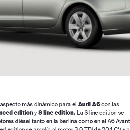
 aspecto más dinámico para el
Audi A6
con las
nced edition
y
S line edition.
La S line edition se
tores diésel tanto en la berlina como en el A6 Avant
d edition se amplía al motor 3.0 TDI de 204 CV y a