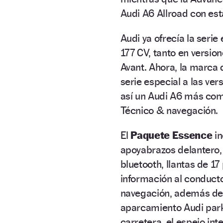
Audi A6 Allroad con es
Audi ya ofrecía la serie
177 CV, tanto en versio
Avant. Ahora, la marca 
serie especial a las ve
así un Audi A6 más com
Técnico & navegación.
El
Paquete Essence
in
apoyabrazos delantero,
bluetooth, llantas de 1
información al conducto
navegación, además de l
aparcamiento Audi park
carretera, el espejo in