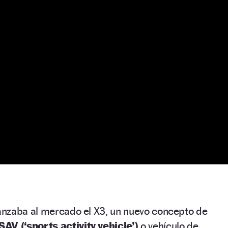
nzaba al mercado el X3, un nuevo concepto de
SAV (‘sports activity vehicle’)
o vehículo de