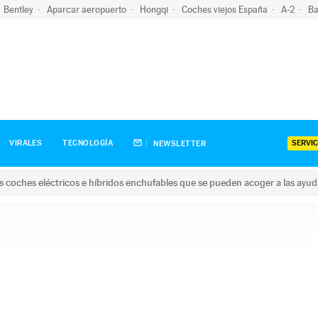
Bentley
Aparcar aeropuerto
Hongqi
Coches viejos España
A-2
Ba
SERVIC
VIRALES
TECNOLOGÍA
NEWSLETTER
s coches eléctricos e híbridos enchufables que se pueden acoger a las ayu
hes eléctricos e híbridos enchufables que se pueden acoger a la