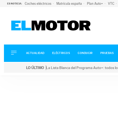
Coches eléctricos
Matrícula españa
Plan Auto+
VTC
ES NOTICIA:
ACTUALIDAD
ELÉCTRICOS
CONDUCIR
ACTUALIDAD
ELÉCTRICOS
CONDUCIR
PRUEBAS
PRUEBAS
Saltar
VIRALES
LO ÚLTIMO
La Lista Blanca del Programa Auto+: todos lo
al
PODCAST
LO ÚLTIMO
La Lista Blanca del Programa Auto+: todos los coc
contenido
MOTOS
TECNOLOGÍA
SUPERCOCHES
MOTORTV
PREMIOS
SERVICIOS