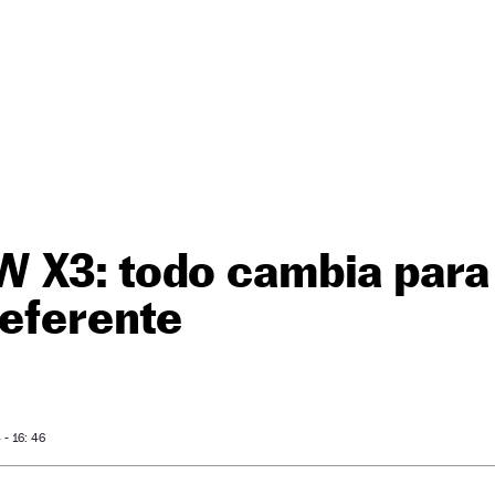
 X3: todo cambia para
referente
- 16: 46