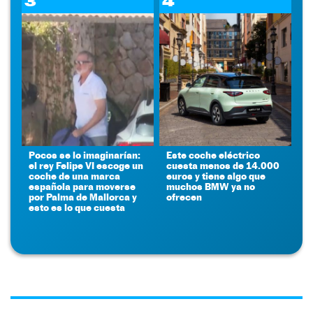
3
4
Pocos se lo imaginarían:
Este coche eléctrico
el rey Felipe VI escoge un
cuesta menos de 14.000
coche de una marca
euros y tiene algo que
española para moverse
muchos BMW ya no
por Palma de Mallorca y
ofrecen
esto es lo que cuesta