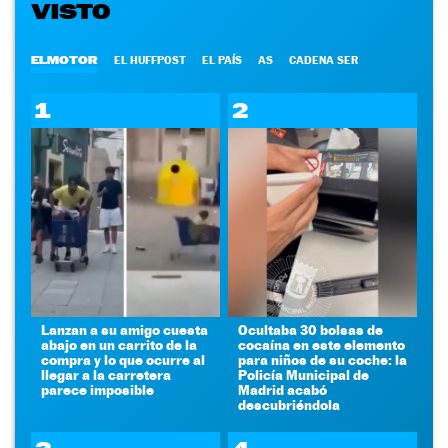
VISTO
ELMOTOR
EL HUFFPOST
EL PAÍS
AS
CADENA SER
1
2
Lanzan a su amigo cuesta
Ocultaba 30 bolsas de
abajo en un carrito de la
cocaína en este elemento
compra y lo que ocurre al
para niños de su coche: la
llegar a la carretera
Policía Municipal de
parece imposible
Madrid acabó
descubriéndola