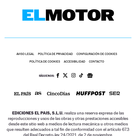
AVISO LEGAL
POLÍTICA DE PRIVACIDAD
CONFIGURACIÓN DE COOKIES
POLÍTICA DE COOKIES
ACCESIBILIDAD
CONTACTO
SÍGUENOS:
EDICIONES EL PAIS, S.L.U.
realiza una reserva expresa de las
reproducciones y usos de las obras y otras prestaciones accesibles
desde este sitio web a medios de lectura mecánica u otros medios
que resulten adecuados a tal fin de conformidad con el artículo 67.3
del Real Decreto-ley 24/2021, de 2 de noviembre.