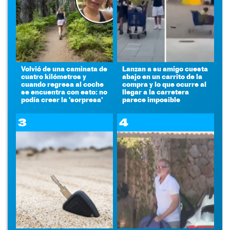
Volvió de una caminata de
Lanzan a su amigo cuesta
cuatro kilómetros y
abajo en un carrito de la
cuando regresa al coche
compra y lo que ocurre al
se encuentra con esto: no
llegar a la carretera
podía creer la 'sorpresa'
parece imposible
3
4