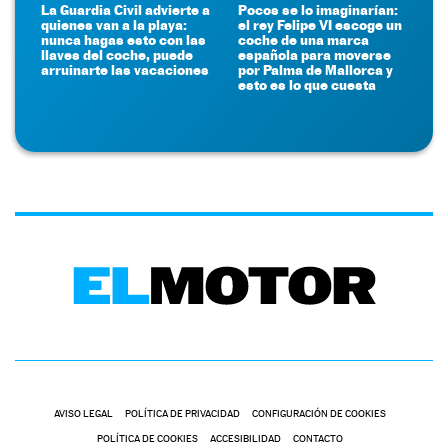
La Guardia Civil advierte a
Pocos se lo imaginarían:
quienes van a la playa:
el rey Felipe VI escoge un
nunca hagas esto con las
coche de una marca
llaves del coche, puede
española para moverse
arruinarte las vacaciones
por Palma de Mallorca y
esto es lo que cuesta
AVISO LEGAL
POLÍTICA DE PRIVACIDAD
CONFIGURACIÓN DE COOKIES
POLÍTICA DE COOKIES
ACCESIBILIDAD
CONTACTO