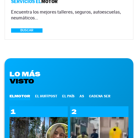
SERVICIOS EL
MOTOR
Encuentra los mejores talleres, seguros, autoescuelas,
neumáticos…
BUSCAR
LO MÁS
VISTO
ELMOTOR
EL HUFFPOST
EL PAÍS
AS
CADENA SER
1
2