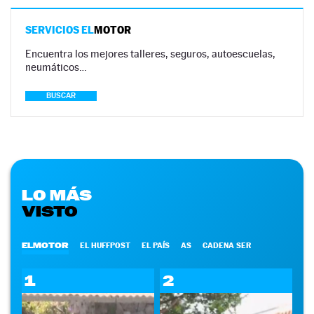
SERVICIOS EL
MOTOR
Encuentra los mejores talleres, seguros, autoescuelas,
neumáticos…
BUSCAR
LO MÁS
VISTO
ELMOTOR
EL HUFFPOST
EL PAÍS
AS
CADENA SER
1
2