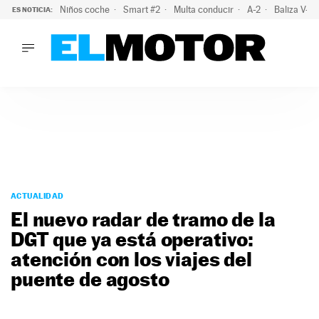
Niños coche
Smart #2
Multa conducir
A-2
Baliza V-1
ES NOTICIA:
LO ÚLTIMO
La OCU lanza un aviso a quienes alquilen un coche este vera
LO ÚLTIMO
La OCU lanza un aviso a quienes alquilen un coche este vera
ACTUALIDAD
ELÉCTRICOS
CONDUCIR
PRUEBAS
Saltar
VIRALES
al
ACTUALIDAD
PODCAST
contenido
El nuevo radar de tramo de la
MOTOS
DGT que ya está operativo:
TECNOLOGÍA
atención con los viajes del
SUPERCOCHES
MOTORTV
puente de agosto
PREMIOS
SERVICIOS