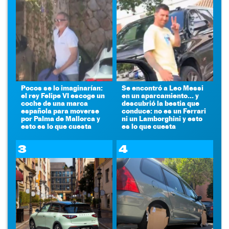
Pocos se lo imaginarían:
Se encontró a Leo Messi
el rey Felipe VI escoge un
en un aparcamiento... y
coche de una marca
descubrió la bestia que
española para moverse
conduce: no es un Ferrari
por Palma de Mallorca y
ni un Lamborghini y esto
esto es lo que cuesta
es lo que cuesta
3
4