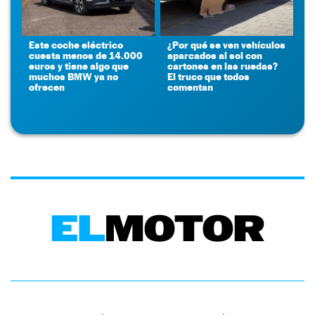
Este coche eléctrico
¿Por qué se ven vehículos
cuesta menos de 14.000
aparcados al sol con
euros y tiene algo que
cartones en las ruedas?
muchos BMW ya no
El truco que todos
ofrecen
comentan