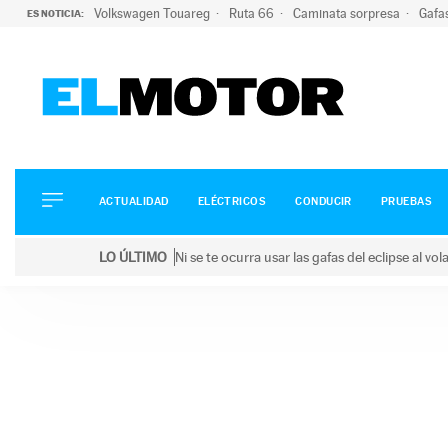
Volkswagen Touareg
Ruta 66
Caminata sorpresa
Gafa
ES NOTICIA:
ACTUALIDAD
ELÉCTRICOS
CONDUCIR
ACTUALIDAD
ELÉCTRICOS
CONDUCIR
PRUEBAS
PRUEBAS
Saltar
VIRALES
LO ÚLTIMO
Ni se te ocurra usar las gafas del eclipse al v
al
PODCAST
LO ÚLTIMO
Ni se te ocurra usar las gafas del eclipse al volant
contenido
MOTOS
TECNOLOGÍA
SUPERCOCHES
MOTORTV
PREMIOS
SERVICIOS