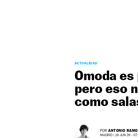
NEWSLETTER
SÍGUENOS
ACTUALIDAD
Omoda es 
pero eso n
como sala
ANTONIO RAMO
POR
MADRID |
19 JUN 26 - 07