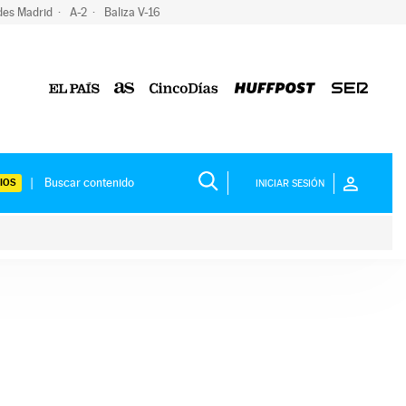
des Madrid
A-2
Baliza V-16
IOS
INICIAR SESIÓN