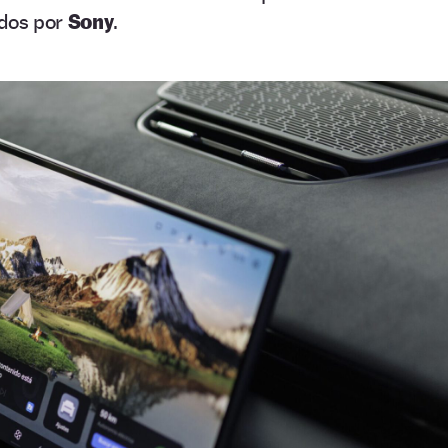
dos por
Sony
.