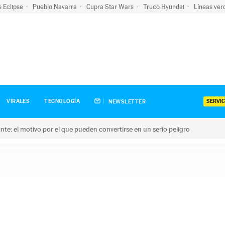
s Eclipse
Pueblo Navarra
Cupra Star Wars
Truco Hyundai
Líneas ver
SERVIC
VIRALES
TECNOLOGÍA
NEWSLETTER
olante: el motivo por el que pueden convertirse en un serio peligro
e: el motivo por el que pueden convertirse en un serio peligro