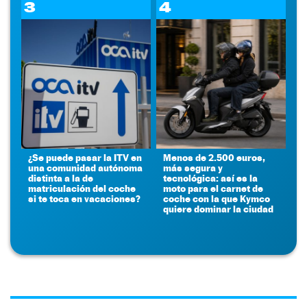
3
4
¿Se puede pasar la ITV en
Menos de 2.500 euros,
una comunidad autónoma
más segura y
distinta a la de
tecnológica: así es la
matriculación del coche
moto para el carnet de
si te toca en vacaciones?
coche con la que Kymco
quiere dominar la ciudad