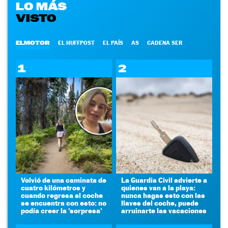
LO MÁS
VISTO
ELMOTOR
EL HUFFPOST
EL PAÍS
AS
CADENA SER
1
2
Volvió de una caminata de
La Guardia Civil advierte a
cuatro kilómetros y
quienes van a la playa:
cuando regresa al coche
nunca hagas esto con las
se encuentra con esto: no
llaves del coche, puede
podía creer la 'sorpresa'
arruinarte las vacaciones