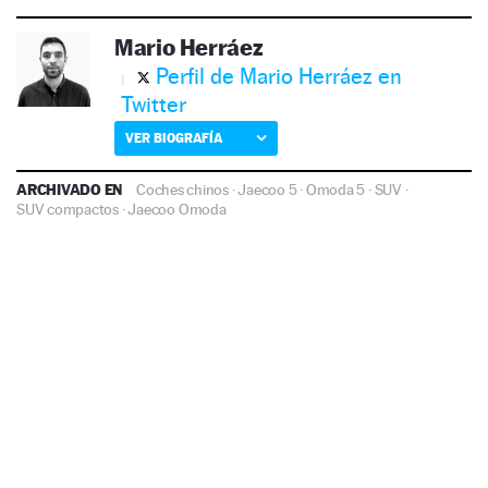
Mario Herráez
Perfil de Mario Herráez en
Twitter
VER BIOGRAFÍA
ARCHIVADO EN
Coches chinos
·
Jaecoo 5
·
Omoda 5
·
SUV
·
SUV compactos
·
Jaecoo
Omoda