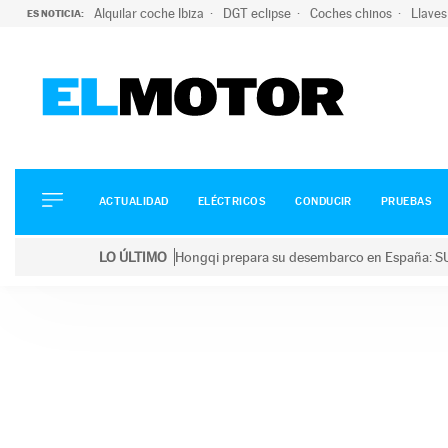
Alquilar coche Ibiza
DGT eclipse
Coches chinos
Llaves
ES NOTICIA:
ACTUALIDAD
ELÉCTRICOS
CONDUCIR
ACTUALIDAD
ELÉCTRICOS
CONDUCIR
PRUEBAS
PRUEBAS
Saltar
VIRALES
LO ÚLTIMO
Hongqi prepara su desembarco en España: SU
al
PODCAST
LO ÚLTIMO
Hongqi prepara su desembarco en España: SUV eléc
contenido
MOTOS
TECNOLOGÍA
SUPERCOCHES
MOTORTV
PREMIOS
SERVICIOS