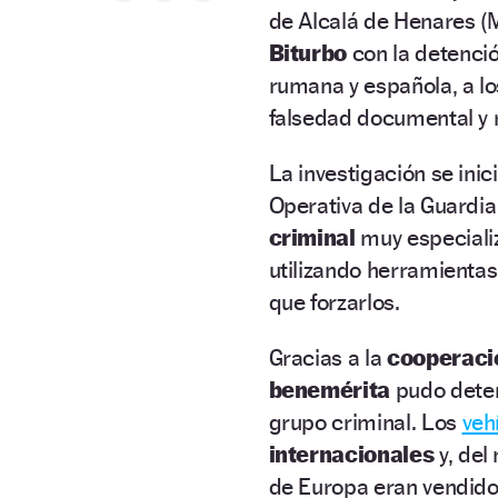
de Alcalá de Henares (
Biturbo
con la detenci
rumana y española, a lo
falsedad documental y 
La investigación se ini
Operativa de la Guardia C
criminal
muy especiali
utilizando herramientas 
que forzarlos.
Gracias a la
cooperaci
benemérita
pudo deter
grupo criminal. Los
veh
internacionales
y, del
de Europa eran vendid