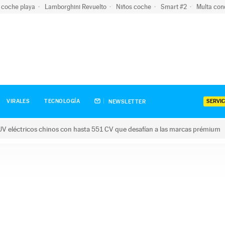
 coche playa
Lamborghini Revuelto
Niños coche
Smart #2
Multa con
SERVIC
VIRALES
TECNOLOGÍA
NEWSLETTER
V eléctricos chinos con hasta 551 CV que desafían a las marcas prémium
tricos chinos con hasta 551 CV que desafían a las marcas prém