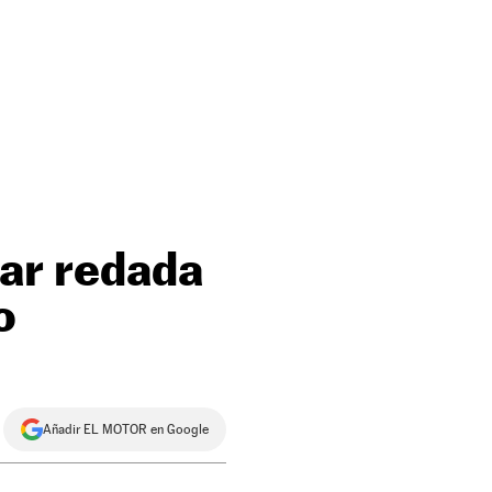
lar redada
o
Añadir EL MOTOR en Google