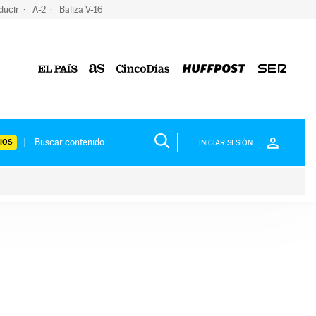
ducir
A-2
Baliza V-16
IOS
INICIAR SESIÓN
ium