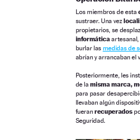
Los miembros de esta
sustraer. Una vez
local
propietarios, se despla
informática
artesanal,
burlar las
medidas de s
abrían y arrancaban el
Posteriormente, les in
de la
misma marca, mo
para pasar desapercibi
llevaban algún disposit
fueran
recuperados
po
Seguridad.