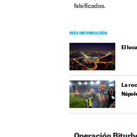
falsificados.
MÁS INFORMACIÓN
El loc
La roc
Nápol
Operación Biturb