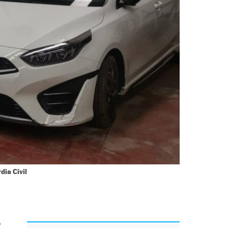
dia Civil
o