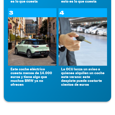
es lo que cuesta
esto es lo que cuesta
3
4
Este coche eléctrico
La OCU lanza un aviso a
cuesta menos de 14.000
quienes alquilen un coche
euros y tiene algo que
este verano: este
muchos BMW ya no
despiste puede costarte
ofrecen
cientos de euros