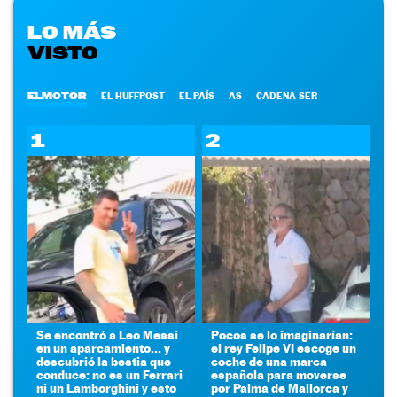
LO MÁS
VISTO
ELMOTOR
EL HUFFPOST
EL PAÍS
AS
CADENA SER
1
2
Se encontró a Leo Messi
Pocos se lo imaginarían:
en un aparcamiento... y
el rey Felipe VI escoge un
descubrió la bestia que
coche de una marca
conduce: no es un Ferrari
española para moverse
ni un Lamborghini y esto
por Palma de Mallorca y