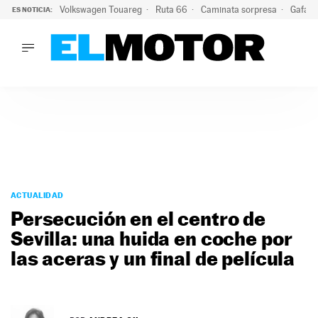
Volkswagen Touareg
Ruta 66
Caminata sorpresa
Gafas 
ES NOTICIA:
LO ÚLTIMO
Ni se te ocurra usar las gafas del eclipse al volante: el moti
LO ÚLTIMO
Ni se te ocurra usar las gafas del eclipse al volante: el motiv
ACTUALIDAD
ELÉCTRICOS
CONDUCIR
PRUEBAS
Saltar
VIRALES
al
ACTUALIDAD
PODCAST
contenido
Persecución en el centro de
MOTOS
Sevilla: una huida en coche por
TECNOLOGÍA
las aceras y un final de película
SUPERCOCHES
MOTORTV
PREMIOS
SERVICIOS