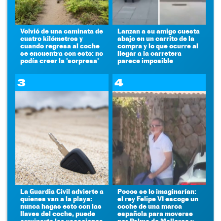
Volvió de una caminata de
Lanzan a su amigo cuesta
cuatro kilómetros y
abajo en un carrito de la
cuando regresa al coche
compra y lo que ocurre al
se encuentra con esto: no
llegar a la carretera
podía creer la 'sorpresa'
parece imposible
3
4
La Guardia Civil advierte a
Pocos se lo imaginarían:
quienes van a la playa:
el rey Felipe VI escoge un
nunca hagas esto con las
coche de una marca
llaves del coche, puede
española para moverse
arruinarte las vacaciones
por Palma de Mallorca y