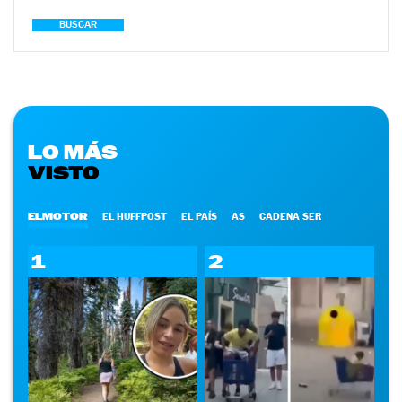
BUSCAR
LO MÁS
VISTO
ELMOTOR
EL HUFFPOST
EL PAÍS
AS
CADENA SER
1
2