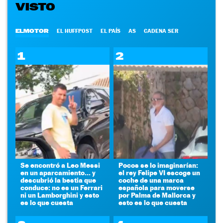
VISTO
ELMOTOR
EL HUFFPOST
EL PAÍS
AS
CADENA SER
1
2
Se encontró a Leo Messi
Pocos se lo imaginarían:
en un aparcamiento... y
el rey Felipe VI escoge un
descubrió la bestia que
coche de una marca
conduce: no es un Ferrari
española para moverse
ni un Lamborghini y esto
por Palma de Mallorca y
es lo que cuesta
esto es lo que cuesta