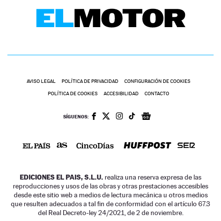
AVISO LEGAL
POLÍTICA DE PRIVACIDAD
CONFIGURACIÓN DE COOKIES
POLÍTICA DE COOKIES
ACCESIBILIDAD
CONTACTO
SÍGUENOS:
EDICIONES EL PAIS, S.L.U.
realiza una reserva expresa de las
reproducciones y usos de las obras y otras prestaciones accesibles
desde este sitio web a medios de lectura mecánica u otros medios
que resulten adecuados a tal fin de conformidad con el artículo 67.3
del Real Decreto-ley 24/2021, de 2 de noviembre.