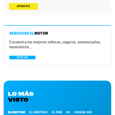
APÚNTATE
SERVICIOS EL
MOTOR
Encuentra los mejores talleres, seguros, autoescuelas,
neumáticos…
BUSCAR
LO MÁS
VISTO
ELMOTOR
EL HUFFPOST
EL PAÍS
AS
CADENA SER