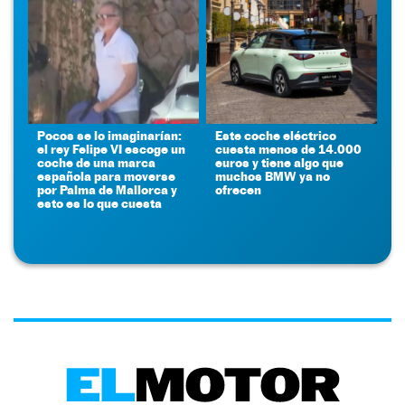
Pocos se lo imaginarían:
Este coche eléctrico
el rey Felipe VI escoge un
cuesta menos de 14.000
coche de una marca
euros y tiene algo que
española para moverse
muchos BMW ya no
por Palma de Mallorca y
ofrecen
esto es lo que cuesta