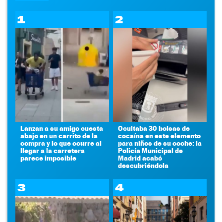
1
2
Lanzan a su amigo cuesta
Ocultaba 30 bolsas de
abajo en un carrito de la
cocaína en este elemento
compra y lo que ocurre al
para niños de su coche: la
llegar a la carretera
Policía Municipal de
parece imposible
Madrid acabó
descubriéndola
3
4