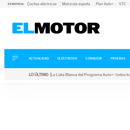
Coches eléctricos
Matrícula españa
Plan Auto+
VTC
ES NOTICIA:
ACTUALIDAD
ELÉCTRICOS
CONDUCIR
ACTUALIDAD
ELÉCTRICOS
CONDUCIR
PRUEBAS
PRUEBAS
Saltar
VIRALES
LO ÚLTIMO
La Lista Blanca del Programa Auto+: todos lo
al
PODCAST
LO ÚLTIMO
La Lista Blanca del Programa Auto+: todos los coc
contenido
MOTOS
TECNOLOGÍA
SUPERCOCHES
MOTORTV
PREMIOS
SERVICIOS