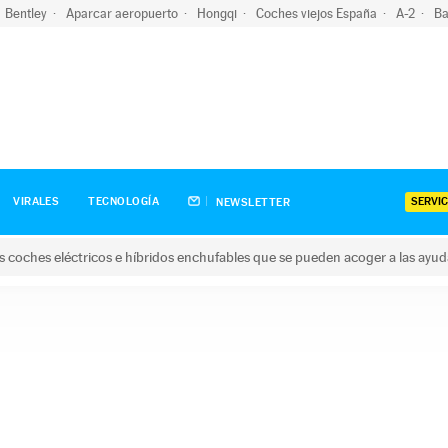
Bentley
Aparcar aeropuerto
Hongqi
Coches viejos España
A-2
Ba
SERVIC
VIRALES
TECNOLOGÍA
NEWSLETTER
s coches eléctricos e híbridos enchufables que se pueden acoger a las ayu
hes eléctricos e híbridos enchufables que se pueden acoger a la