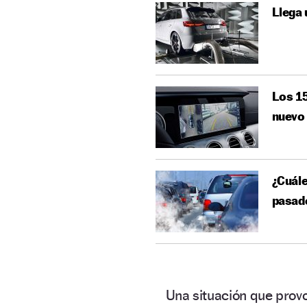
Llega 
Los 15
nuevo
¿Cuál
pasad
Una situación que pro