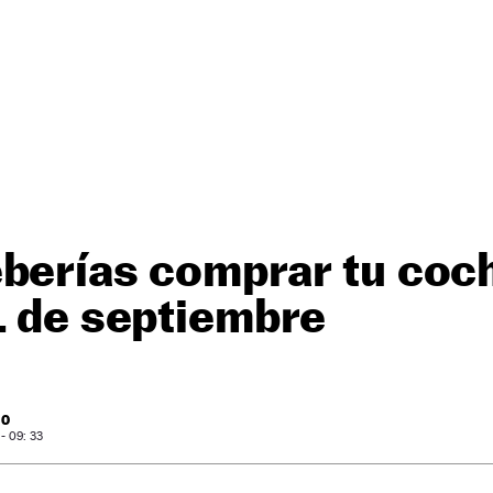
eberías comprar tu coc
1 de septiembre
RO
- 09: 33