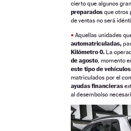
cierto que algunos gr
preparados
que otros 
de ventas no será idént
•
Aquellas unidades q
automatriculadas,
par
Kilómetro 0.
La operac
de agosto
, momento en
este tipo de vehículos
matriculados por el co
ayudas financieras
ext
al desembolso necesari