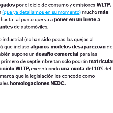
ogados
por el ciclo de consumo y emisiones
WLTP.
n
(que ya detallamos en su momento)
mucho
más
hasta tal punto que va a
poner en un brete a
cantes
de automóviles.
 industrial (no han sido pocas las quejas al
rá que incluso
algunos modelos desaparezcan
de
ambién supone un
desafío comercial
para las
e primero de septiembre tan sólo podrán
matricula
o ciclo WLTP,
exceptuando
una cuota del 10%
del
marca que la legislación les concede como
uales
homologaciones NEDC.