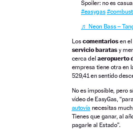
Spoiler: no es casu
#easygas
#combust
♬ Neon Bass – Tang
Los
comentarios
en el
servicio baratas
y men
cerca del
aeropuerto d
empresa tiene otra en 
529,41 en sentido desce
No es imposible, pero s
vídeo de EasyGas, “par
autovía
necesitas mucho
Tienes que ganar, al añ
pagarle al Estado”.