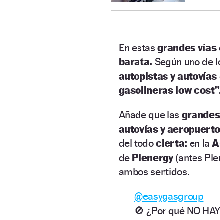
En estas
grandes vías
barata.
Según uno de l
autopistas y autovías
gasolineras low cost”
Añade que las
grandes
autovías y aeropuert
del todo
cierta:
en la
A
de
Plenergy
(antes Plen
ambos sentidos.
@easygasgroup
🚫 ¿Por qué NO HAY