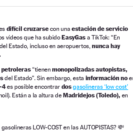
es
difícil cruzarse
con una
estación de servicio
os vídeos que ha subido
EasyGas
a TikTok: “En
del Estado, incluso en aeropuertos,
nunca hay
.
 petroleras
“tienen
monopolizadas autopistas,
os
del Estado”. Sin embargo, esta
información no
e
-4
es posible encontrar
dos
gasolineras ‘low cost’
oil). Están a la altura de
Madridejos (Toledo),
en
 gasolineras LOW-COST en las AUTOPISTAS? 💸