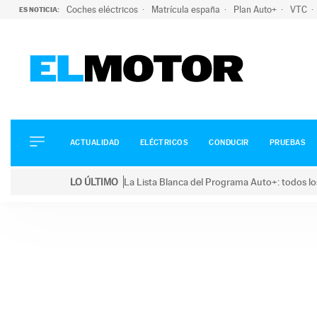
Coches eléctricos
Matrícula españa
Plan Auto+
VTC
ES NOTICIA:
ACTUALIDAD
ELÉCTRICOS
CONDUCIR
ACTUALIDAD
ELÉCTRICOS
CONDUCIR
PRUEBAS
PRUEBAS
Saltar
VIRALES
LO ÚLTIMO
La Lista Blanca del Programa Auto+: todos lo
al
PODCAST
LO ÚLTIMO
La Lista Blanca del Programa Auto+: todos los coc
contenido
MOTOS
TECNOLOGÍA
SUPERCOCHES
MOTORTV
PREMIOS
SERVICIOS