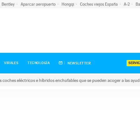
Bentley
Aparcar aeropuerto
Hongqi
Coches viejos España
A-2
Ba
SERVIC
VIRALES
TECNOLOGÍA
NEWSLETTER
s coches eléctricos e híbridos enchufables que se pueden acoger a las ayu
hes eléctricos e híbridos enchufables que se pueden acoger a la