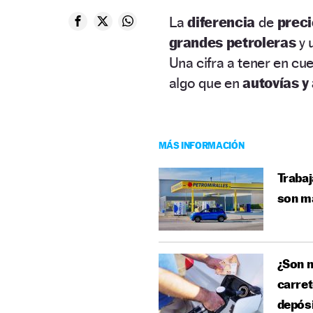
La
diferencia
de
prec
grandes petroleras
y 
Una cifra a tener en cu
algo que en
autovías y
MÁS INFORMACIÓN
Trabaj
son má
¿Son m
carret
depós