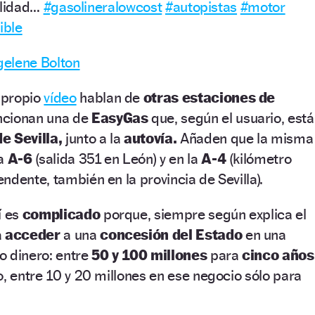
alidad…
#gasolineralowcost
#autopistas
#motor
ible
elene Bolton
 propio
vídeo
hablan de
otras estaciones de
cionan una de
EasyGas
que, según el usuario, está
e Sevilla,
junto a la
autovía.
Añaden que la misma
la
A-6
(salida 351 en León) y en la
A-4
(kilómetro
ndente, también en la provincia de Sevilla).
í es
complicado
porque, siempre según explica el
a
acceder
a una
concesión del Estado
en una
 dinero: entre
50 y 100 millones
para
cinco años
o, entre 10 y 20 millones en ese negocio sólo para