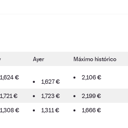
y
Ayer
Máximo histórico
1,624 €
2,106 €
1,627 €
1,721 €
1,723 €
2,199 €
1,308 €
1,311 €
1,666 €