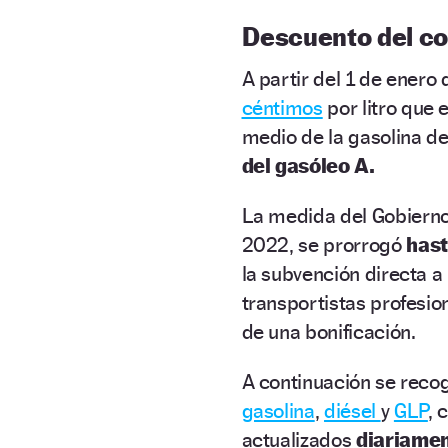
Descuento del c
A partir del 1 de enero
céntimos
por litro que e
medio de la gasolina d
del gasóleo A.
La
medida del Gobiern
2022, se prorrogó
hast
la subvención directa a
transportistas profesio
de una bonificación.
A continuación se recog
gasolina
,
diésel
y
GLP
, 
actualizados
diariame