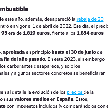
ombustible
 de este año, además, desapareció la
rebaja de 20
ntró en vigor el 1 de abril de 2022. Ese día, el preci
e
95
era de
1,819 euros,
frente a los
1,854 euros
o,
aprobada
en principio
hasta el 30 de junio
de
a fin del año pasado.
En este 2023, sin embargo,
 los carburantes desaparece, y solo los
nales y algunos sectores concretos se beneficiarán
en al detalle la evolución de los
precios
de la
con sus
valores medios
en
España
. Estos,
nte
con impuestos incluidos (y comparándolos con e