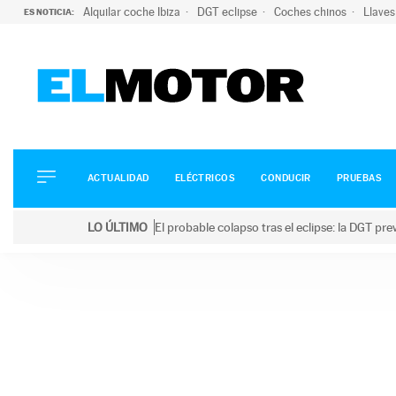
Alquilar coche Ibiza
DGT eclipse
Coches chinos
Llaves
ES NOTICIA:
ACTUALIDAD
ELÉCTRICOS
CONDUCIR
ACTUALIDAD
ELÉCTRICOS
CONDUCIR
PRUEBAS
PRUEBAS
Saltar
VIRALES
LO ÚLTIMO
El probable colapso tras el eclipse: la DGT p
al
PODCAST
LO ÚLTIMO
El probable colapso tras el eclipse: la DGT prevé u
contenido
MOTOS
TECNOLOGÍA
SUPERCOCHES
MOTORTV
PREMIOS
SERVICIOS