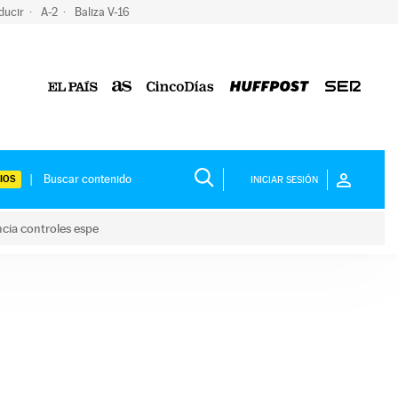
ducir
A-2
Baliza V-16
IOS
INICIAR SESIÓN
ncia controles espe
 y anuncia controles espe