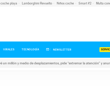
 coche playa
Lamborghini Revuelto
Niños coche
Smart #2
Multa con
SERVIC
VIRALES
TECNOLOGÍA
NEWSLETTER
revé un millón y medio de desplazamientos, pide “extremar la atención” y anu
n millón y medio de desplazamientos, pide “extremar la atención”