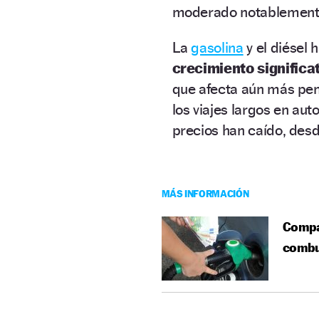
moderado notablemente,
La
gasolina
y el diésel
crecimiento
significa
que afecta aún más pe
los viajes largos en au
precios han caído, des
MÁS INFORMACIÓN
Compar
combu