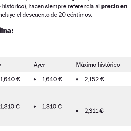
o histórico), hacen siempre referencia al
precio en
incluye el descuento de 20 céntimos.
ina:
y
Ayer
Máximo histórico
1,640 €
1,640 €
2,152 €
1,810 €
1,810 €
2,311 €