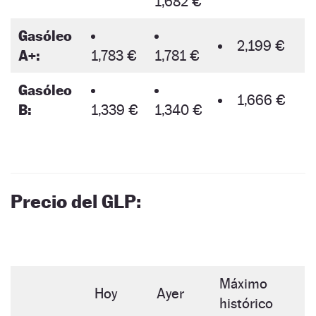
1,682 €
Gasóleo
2,199 €
A+:
1,783 €
1,781 €
Gasóleo
1,666 €
B:
1,339 €
1,340 €
Precio del GLP:
Máximo
Hoy
Ayer
histórico