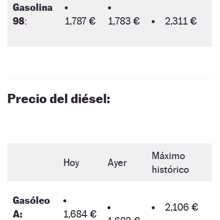
Gasolina
98
:
1,787 €
1,783 €
2,311 €
Precio del diésel:
Máximo
Hoy
Ayer
histórico
Gasóleo
2,106 €
A:
1,684 €