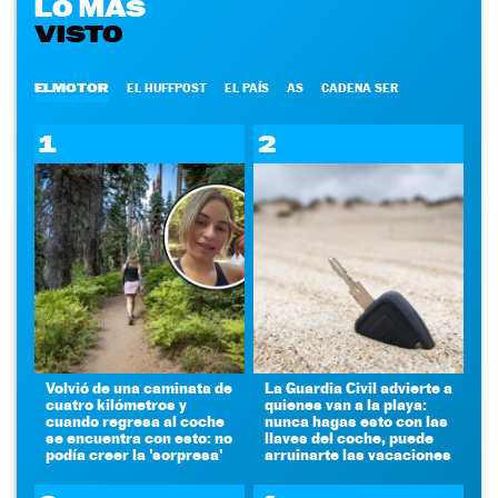
LO MÁS
VISTO
ELMOTOR
EL HUFFPOST
EL PAÍS
AS
CADENA SER
1
2
Volvió de una caminata de
La Guardia Civil advierte a
cuatro kilómetros y
quienes van a la playa:
cuando regresa al coche
nunca hagas esto con las
se encuentra con esto: no
llaves del coche, puede
podía creer la 'sorpresa'
arruinarte las vacaciones