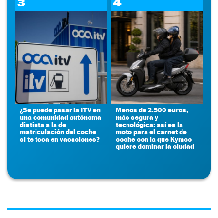
3
4
¿Se puede pasar la ITV en
Menos de 2.500 euros,
una comunidad autónoma
más segura y
distinta a la de
tecnológica: así es la
matriculación del coche
moto para el carnet de
si te toca en vacaciones?
coche con la que Kymco
quiere dominar la ciudad