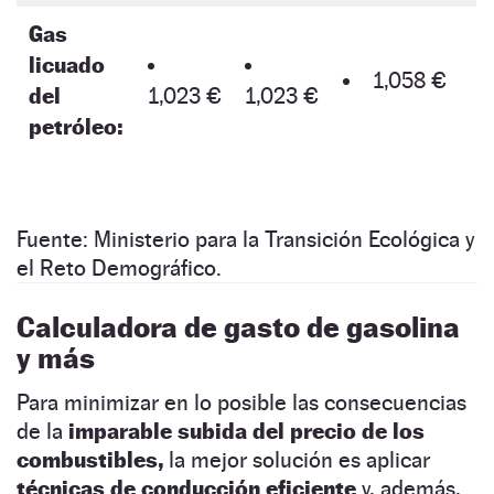
Gas
licuado
1,058 €
del
1,023 €
1,023 €
petróleo:
Fuente: Ministerio para la Transición Ecológica y
el Reto Demográfico.
Calculadora de gasto de gasolina
y más
Para minimizar en lo posible las consecuencias
de la
imparable subida del precio de los
combustibles,
la mejor solución es aplicar
técnicas de conducción eficiente
y, además,