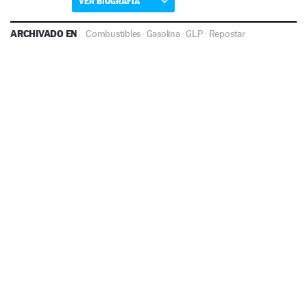
VER BIOGRAFÍA
ARCHIVADO EN
Combustibles
·
Gasolina
·
GLP
·
Repostar