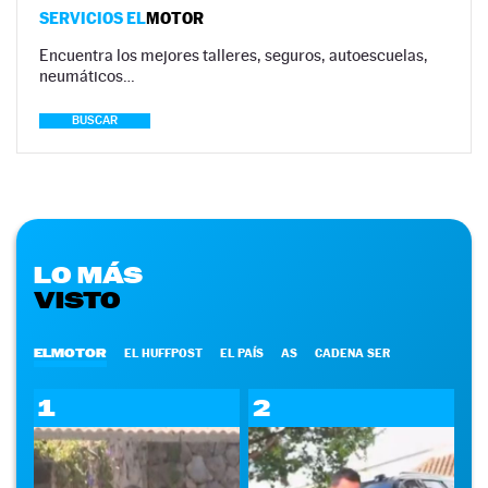
SERVICIOS EL
MOTOR
Encuentra los mejores talleres, seguros, autoescuelas,
neumáticos…
BUSCAR
LO MÁS
VISTO
ELMOTOR
EL HUFFPOST
EL PAÍS
AS
CADENA SER
1
2