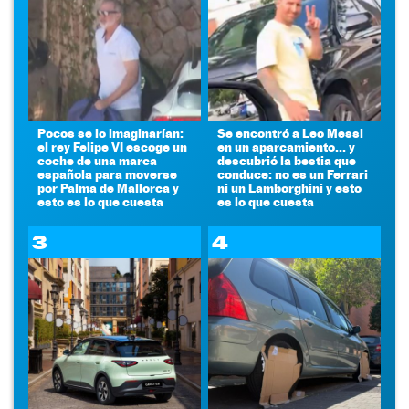
Pocos se lo imaginarían:
Se encontró a Leo Messi
el rey Felipe VI escoge un
en un aparcamiento... y
coche de una marca
descubrió la bestia que
española para moverse
conduce: no es un Ferrari
por Palma de Mallorca y
ni un Lamborghini y esto
esto es lo que cuesta
es lo que cuesta
3
4