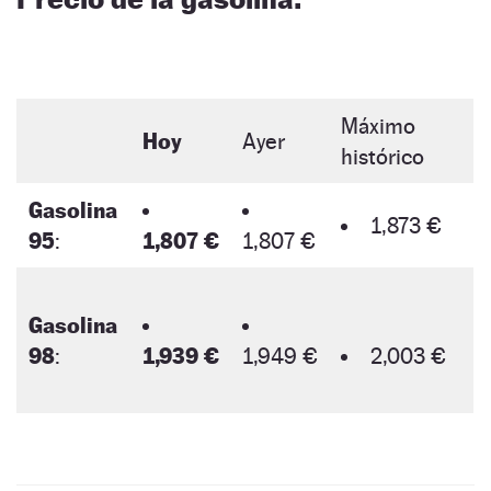
Máximo
Hoy
Ayer
histórico
Gasolina
1,873 €
95
:
1,807 €
1,807 €
Gasolina
98
:
1,939 €
1,949 €
2,003 €