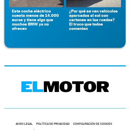
Este coche eléctrico
¿Por qué se ven vehículos
cuesta menos de 14.000
aparcados al sol con
euros y tiene algo que
cartones en las ruedas?
muchos BMW ya no
El truco que todos
ofrecen
comentan
AVISO LEGAL
POLÍTICA DE PRIVACIDAD
CONFIGURACIÓN DE COOKIES