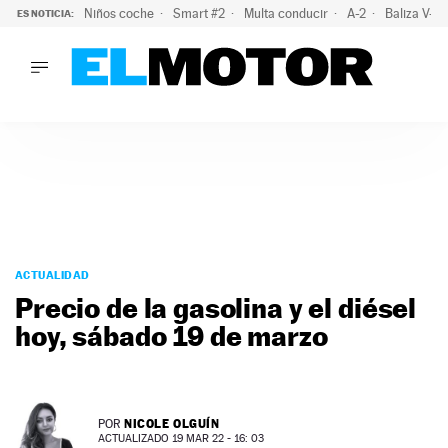
Niños coche
Smart #2
Multa conducir
A-2
Baliza V-1
ES NOTICIA:
LO ÚLTIMO
La OCU lanza un aviso a quienes alquilen un coche este vera
LO ÚLTIMO
La OCU lanza un aviso a quienes alquilen un coche este vera
ACTUALIDAD
ELÉCTRICOS
CONDUCIR
PRUEBAS
Saltar
VIRALES
al
ACTUALIDAD
PODCAST
contenido
Precio de la gasolina y el diésel
MOTOS
hoy, sábado 19 de marzo
TECNOLOGÍA
SUPERCOCHES
MOTORTV
PREMIOS
NICOLE OLGUÍN
POR
SERVICIOS
ACTUALIZADO 19 MAR 22 - 16: 03