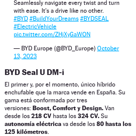
Seamlessly navigate every twist and turn
with ease. It's a drive like no other.
#BYD
#BuildYourDreams
#BYDSEAL
#ElectricVehicle
pic.twitter.com/ZHjXyGaWON
— BYD Europe (@BYD_Europe)
October
13, 2023
BYD Seal U DM-i
El primer y, por el momento, único híbrido
enchufable que la marca vende en España. Su
gama está conformada por tres
versiones:
Boost, Comfort y Design.
Van
desde los
218 CV
hasta los
324 CV.
Su
autonomía eléctrica
va desde los
80 hasta los
125 kilómetros
.