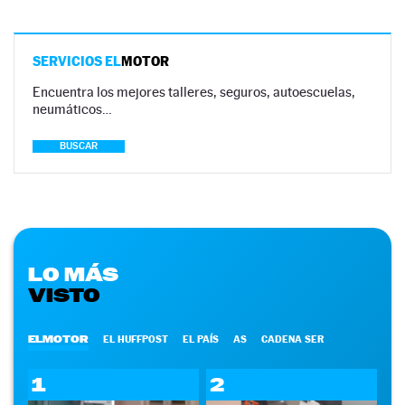
SERVICIOS EL
MOTOR
Encuentra los mejores talleres, seguros, autoescuelas,
neumáticos…
BUSCAR
LO MÁS
VISTO
ELMOTOR
EL HUFFPOST
EL PAÍS
AS
CADENA SER
1
2