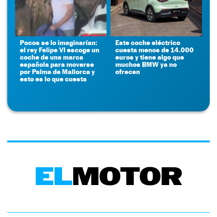
Pocos se lo imaginarían:
Este coche eléctrico
el rey Felipe VI escoge un
cuesta menos de 14.000
coche de una marca
euros y tiene algo que
española para moverse
muchos BMW ya no
por Palma de Mallorca y
ofrecen
esto es lo que cuesta