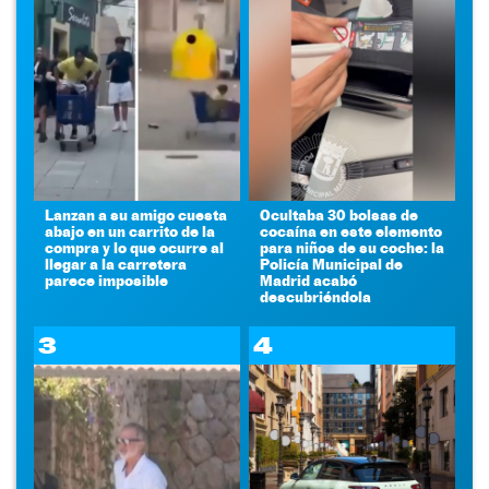
Lanzan a su amigo cuesta
Ocultaba 30 bolsas de
abajo en un carrito de la
cocaína en este elemento
compra y lo que ocurre al
para niños de su coche: la
llegar a la carretera
Policía Municipal de
parece imposible
Madrid acabó
descubriéndola
3
4