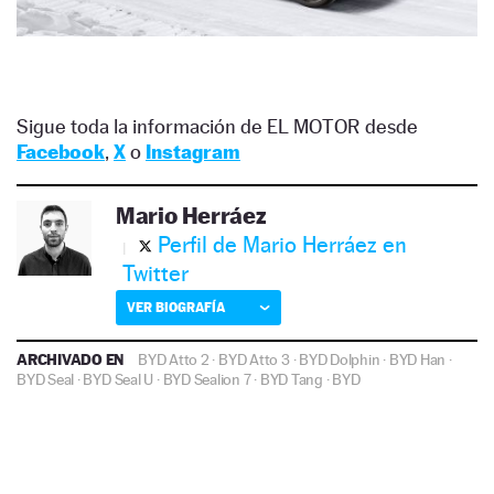
Sigue toda la información de EL MOTOR desde
Facebook
,
X
o
Instagram
Mario Herráez
Perfil de Mario Herráez en
Twitter
VER BIOGRAFÍA
ARCHIVADO EN
BYD Atto 2
·
BYD Atto 3
·
BYD Dolphin
·
BYD Han
·
BYD Seal
·
BYD Seal U
·
BYD Sealion 7
·
BYD Tang
·
BYD