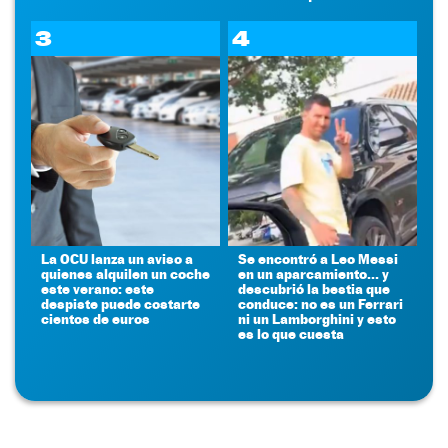
3
4
La OCU lanza un aviso a
Se encontró a Leo Messi
quienes alquilen un coche
en un aparcamiento... y
este verano: este
descubrió la bestia que
despiste puede costarte
conduce: no es un Ferrari
cientos de euros
ni un Lamborghini y esto
es lo que cuesta