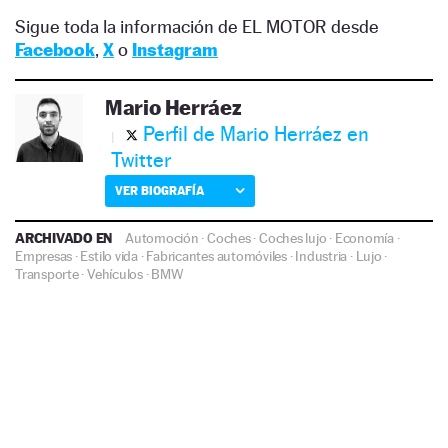
Sigue toda la información de EL MOTOR desde
Facebook
,
X
o
Instagram
Mario Herráez
Perfil de Mario Herráez en
Twitter
VER BIOGRAFÍA
ARCHIVADO EN
Automoción
·
Coches
·
Coches lujo
·
Economía
·
Empresas
·
Estilo vida
·
Fabricantes automóviles
·
Industria
·
Lujo
·
Transporte
·
Vehículos
·
BMW