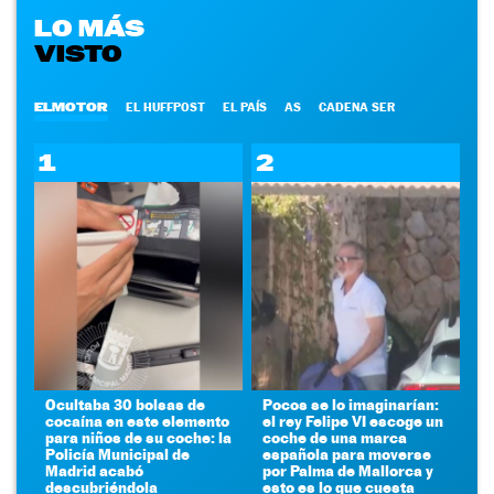
LO MÁS
VISTO
ELMOTOR
EL HUFFPOST
EL PAÍS
AS
CADENA SER
1
2
Ocultaba 30 bolsas de
Pocos se lo imaginarían:
cocaína en este elemento
el rey Felipe VI escoge un
para niños de su coche: la
coche de una marca
Policía Municipal de
española para moverse
Madrid acabó
por Palma de Mallorca y
descubriéndola
esto es lo que cuesta