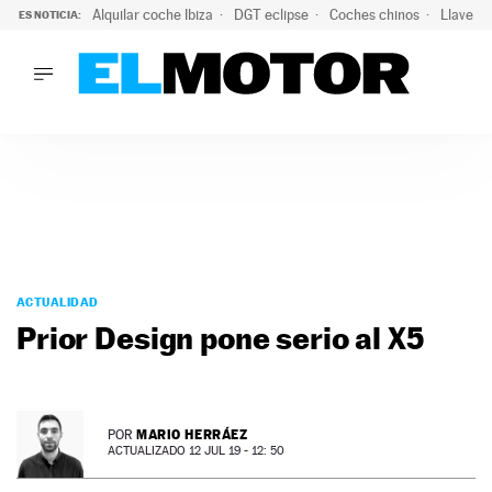
Alquilar coche Ibiza
DGT eclipse
Coches chinos
Llaves 
ES NOTICIA:
LO ÚLTIMO
Hongqi prepara su desembarco en España: SUV eléctricos c
LO ÚLTIMO
Hongqi prepara su desembarco en España: SUV eléctricos c
ACTUALIDAD
ELÉCTRICOS
CONDUCIR
PRUEBAS
Saltar
VIRALES
al
ACTUALIDAD
PODCAST
contenido
Prior Design pone serio al X5
MOTOS
TECNOLOGÍA
SUPERCOCHES
MOTORTV
MARIO HERRÁEZ
POR
PREMIOS
ACTUALIZADO 12 JUL 19 - 12: 50
SERVICIOS