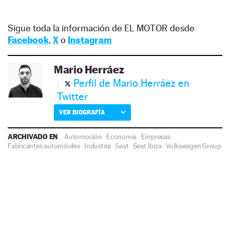
Sigue toda la información de EL MOTOR desde
Facebook
,
X
o
Instagram
Mario Herráez
Perfil de Mario Herráez en
Twitter
VER BIOGRAFÍA
ARCHIVADO EN
Automoción
·
Economía
·
Empresas
·
Fabricantes automóviles
·
Industria
·
Seat
·
Seat Ibiza
·
Volkswagen Group