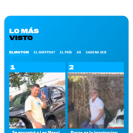
LO MÁS
VISTO
ELMOTOR
EL HUFFPOST
EL PAÍS
AS
CADENA SER
1
2
Se encontró a Leo Messi
Pocos se lo imaginarían: