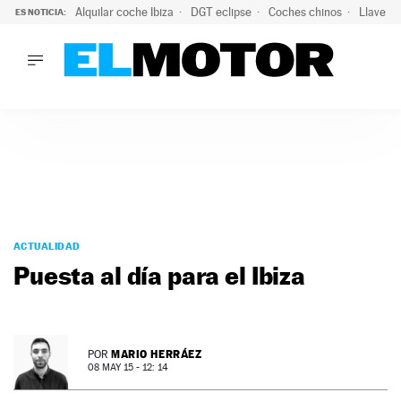
Alquilar coche Ibiza
DGT eclipse
Coches chinos
Llaves 
ES NOTICIA:
LO ÚLTIMO
El probable colapso tras el eclipse: la DGT prevé un millón 
LO ÚLTIMO
El probable colapso tras el eclipse: la DGT prevé un millón 
ACTUALIDAD
ELÉCTRICOS
CONDUCIR
PRUEBAS
Saltar
VIRALES
al
ACTUALIDAD
PODCAST
contenido
Puesta al día para el Ibiza
MOTOS
TECNOLOGÍA
SUPERCOCHES
MOTORTV
MARIO HERRÁEZ
POR
PREMIOS
08 MAY 15 - 12: 14
SERVICIOS