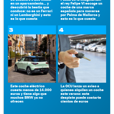
en un aparcamiento... y
el rey Felipe VI escoge un
descubrió la bestia que
coche de una marca
conduce: no es un Ferrari
española para moverse
ni un Lamborghini y esto
por Palma de Mallorca y
es lo que cuesta
esto es lo que cuesta
3
4
Este coche eléctrico
La OCU lanza un aviso a
cuesta menos de 14.000
quienes alquilen un coche
euros y tiene algo que
este verano: este
muchos BMW ya no
despiste puede costarte
ofrecen
cientos de euros