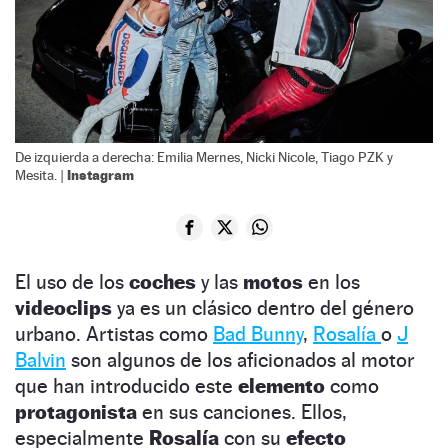
De izquierda a derecha: Emilia Mernes, Nicki Nicole, Tiago PZK y
Instagram
Mesita. |
El uso de los
coches
y las
motos
en los
videoclips
ya es un clásico dentro del género
urbano. Artistas como
Bad Bunny
,
Rosalía
o
J
Balvin
son algunos de los aficionados al motor
que han introducido este
elemento
como
protagonista
en sus canciones. Ellos,
especialmente
Rosalía
con su
efecto