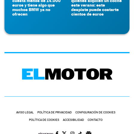
cuesta menos de 14.000
quienes alquilen un coche
euros y tiene algo que
este verano: este
muchos BMW ya no
despiste puede costarte
ofrecen
cientos de euros
AVISO LEGAL
POLÍTICA DE PRIVACIDAD
CONFIGURACIÓN DE COOKIES
POLÍTICA DE COOKIES
ACCESIBILIDAD
CONTACTO
SÍGUENOS: