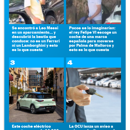
Se encontró a Leo Messi
Pocos se lo imaginarían:
en un aparcamiento... y
el rey Felipe VI escoge un
descubrió la bestia que
coche de una marca
conduce: no es un Ferrari
española para moverse
ni un Lamborghini y esto
por Palma de Mallorca y
es lo que cuesta
esto es lo que cuesta
3
4
Este coche eléctrico
La OCU lanza un aviso a