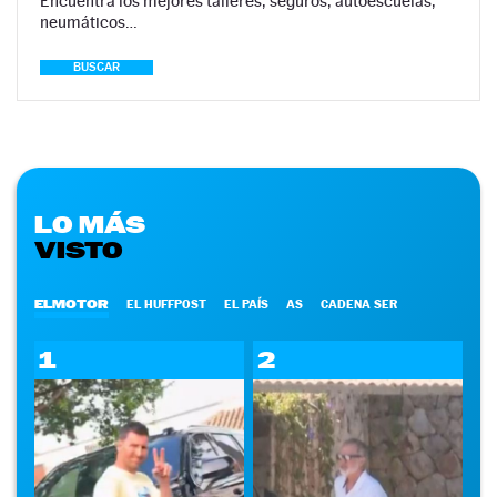
Encuentra los mejores talleres, seguros, autoescuelas,
neumáticos…
BUSCAR
LO MÁS
VISTO
ELMOTOR
EL HUFFPOST
EL PAÍS
AS
CADENA SER
1
2