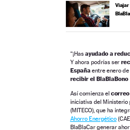
Viajar
BlaBl
“¡Has
ayudado a reduc
Y ahora podrías ser
re
España
entre enero de 
recibir el BlaBlaBono
Así comienza el
correo
iniciativa del Ministeri
(MITECO), que ha integ
Ahorro Energético
(CAE)
BlaBlaCar generar ahor