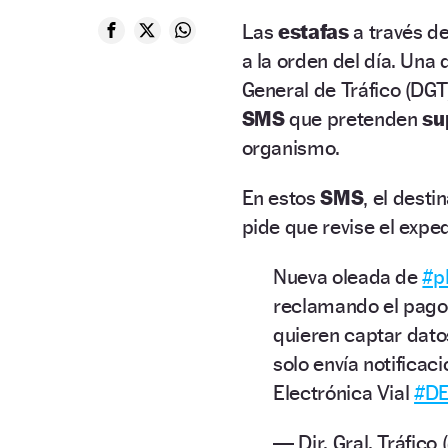
Las
estafas
a través d
a la orden del día. Una 
General de Tráfico (DG
SMS
que pretenden
su
organismo.
En estos
SMS
, el desti
pide que revise el exped
Nueva oleada de
#p
reclamando el pago 
quieren captar dato
solo envía notificac
Electrónica Vial
#D
— Dir. Gral. Tráfic