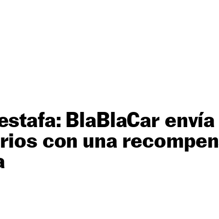
estafa: BlaBlaCar envía
arios con una recompe
a