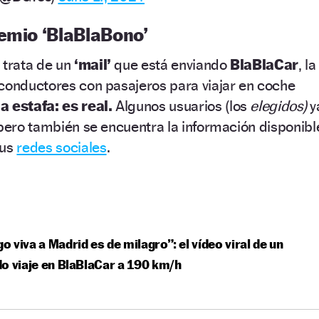
remio ‘BlaBlaBono’
 trata de un
‘mail’
que está enviando
BlaBlaCar
, la
 conductores con pasajeros para viajar en coche
a estafa: es real.
Algunos usuarios (los
elegidos)
y
 pero también se encuentra la información disponibl
sus
redes sociales
.
ego viva a Madrid es de milagro”: el vídeo viral de un
o viaje en BlaBlaCar a 190 km/h