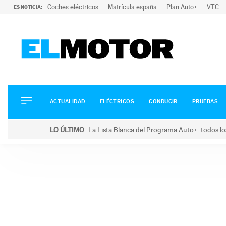
Coches eléctricos
Matrícula españa
Plan Auto+
VTC
ES NOTICIA:
ACTUALIDAD
ELÉCTRICOS
CONDUCIR
ACTUALIDAD
ELÉCTRICOS
CONDUCIR
PRUEBAS
PRUEBAS
Saltar
VIRALES
LO ÚLTIMO
La Lista Blanca del Programa Auto+: todos lo
al
PODCAST
LO ÚLTIMO
La Lista Blanca del Programa Auto+: todos los coc
contenido
MOTOS
TECNOLOGÍA
SUPERCOCHES
MOTORTV
PREMIOS
SERVICIOS