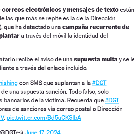
e
correos electrónicos y mensajes de texto
está
de las que más se repite es la de la Dirección
T), que ha detectado una
campaña recurrente de
plantar
a través del móvil la identidad del
natario recibe el aviso de una
supuesta multa
y se l
iente a través del enlace incluido.
hishing
con SMS que suplantan a la
#DGT
de una supuesta sanción. Todo falso, solo
s bancarios de la víctima. Recuerda que
#DGT
iones de sanciones vía correo postal o Dirección
EV
.
pic.twitter.com/Bd5uCKSlbA
o (@DGTes)
June 17, 2024