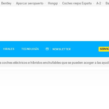
Bentley
Aparcar aeropuerto
Hongqi
Coches viejos España
A-2
Ba
SERVIC
VIRALES
TECNOLOGÍA
NEWSLETTER
s coches eléctricos e híbridos enchufables que se pueden acoger a las ayu
hes eléctricos e híbridos enchufables que se pueden acoger a la