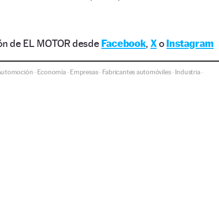
ción de EL MOTOR desde
Facebook
,
X
o
Instagram
Automoción
Economía
Empresas
Fabricantes automóviles
Industria
·
·
·
·
·