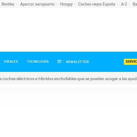
Bentley
Aparcar aeropuerto
Hongqi
Coches viejos España
A-2
Ba
SERVIC
VIRALES
TECNOLOGÍA
NEWSLETTER
s coches eléctricos e híbridos enchufables que se pueden acoger a las ayu
hes eléctricos e híbridos enchufables que se pueden acoger a la