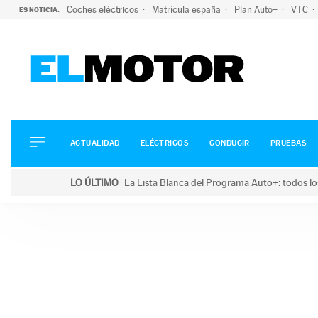
Coches eléctricos
Matrícula españa
Plan Auto+
VTC
ES NOTICIA:
ACTUALIDAD
ELÉCTRICOS
CONDUCIR
ACTUALIDAD
ELÉCTRICOS
CONDUCIR
PRUEBAS
PRUEBAS
Saltar
VIRALES
LO ÚLTIMO
La Lista Blanca del Programa Auto+: todos lo
al
PODCAST
LO ÚLTIMO
La Lista Blanca del Programa Auto+: todos los coc
contenido
MOTOS
TECNOLOGÍA
SUPERCOCHES
MOTORTV
PREMIOS
SERVICIOS