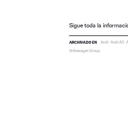
Sigue toda la informa
ARCHIVADO EN
Audi
Audi A5
·
·
Volkswagen Group