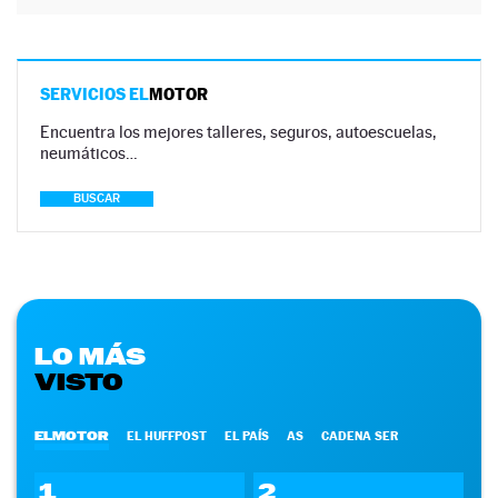
SERVICIOS EL
MOTOR
Encuentra los mejores talleres, seguros, autoescuelas,
neumáticos…
BUSCAR
LO MÁS
VISTO
ELMOTOR
EL HUFFPOST
EL PAÍS
AS
CADENA SER
1
2