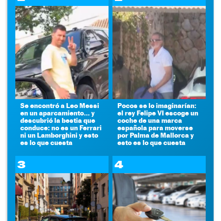
Se encontró a Leo Messi
Pocos se lo imaginarían:
en un aparcamiento... y
el rey Felipe VI escoge un
descubrió la bestia que
coche de una marca
conduce: no es un Ferrari
española para moverse
ni un Lamborghini y esto
por Palma de Mallorca y
es lo que cuesta
esto es lo que cuesta
3
4