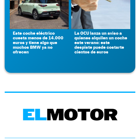
Este coche eléctrico
La OCU lanza un aviso a
cuesta menos de 14.000
quienes alquilen un coche
euros y tiene algo que
este verano: este
muchos BMW ya no
despiste puede costarte
ofrecen
cientos de euros