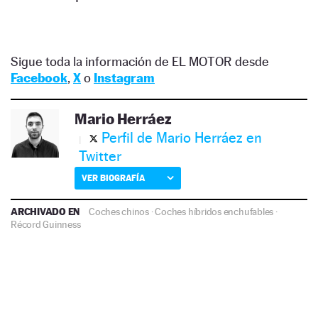
Sigue toda la información de EL MOTOR desde
Facebook
,
X
o
Instagram
Mario Herráez
Perfil de Mario Herráez en
Twitter
VER BIOGRAFÍA
ARCHIVADO EN
Coches chinos
·
Coches híbridos enchufables
·
Récord Guinness