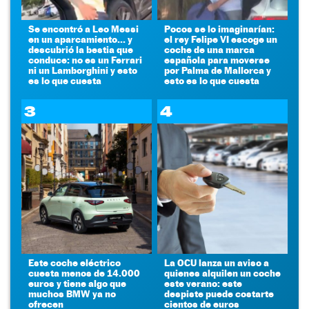
Se encontró a Leo Messi
Pocos se lo imaginarían:
en un aparcamiento... y
el rey Felipe VI escoge un
descubrió la bestia que
coche de una marca
conduce: no es un Ferrari
española para moverse
ni un Lamborghini y esto
por Palma de Mallorca y
es lo que cuesta
esto es lo que cuesta
3
4
Este coche eléctrico
La OCU lanza un aviso a
cuesta menos de 14.000
quienes alquilen un coche
euros y tiene algo que
este verano: este
muchos BMW ya no
despiste puede costarte
ofrecen
cientos de euros