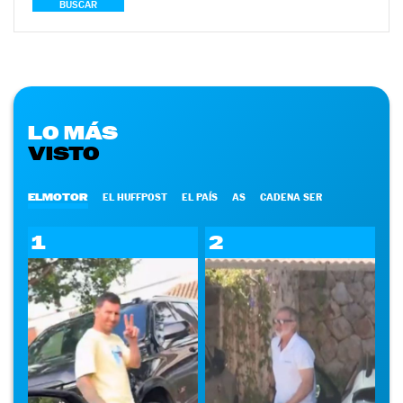
BUSCAR
LO MÁS
VISTO
ELMOTOR
EL HUFFPOST
EL PAÍS
AS
CADENA SER
1
2