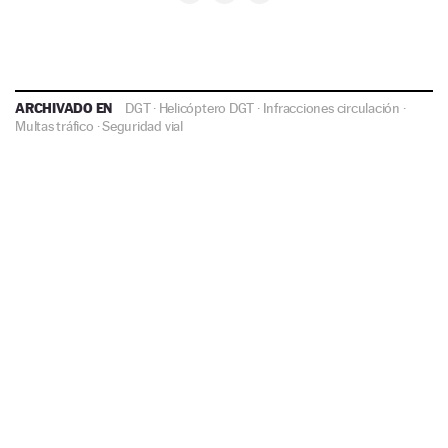
ARCHIVADO EN
DGT
·
Helicóptero DGT
·
Infracciones circulación
·
Multas tráfico
·
Seguridad vial