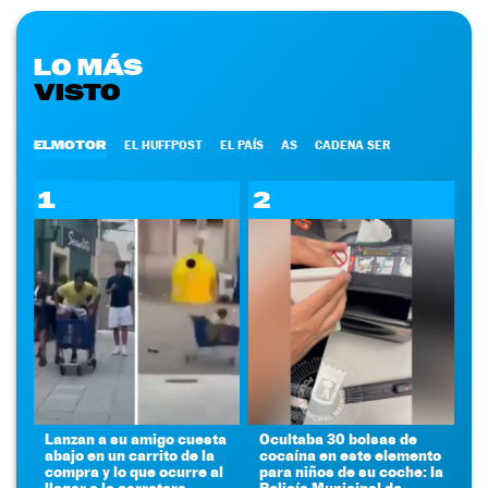
LO MÁS
VISTO
ELMOTOR
EL HUFFPOST
EL PAÍS
AS
CADENA SER
1
2
Lanzan a su amigo cuesta
Ocultaba 30 bolsas de
abajo en un carrito de la
cocaína en este elemento
compra y lo que ocurre al
para niños de su coche: la
llegar a la carretera
Policía Municipal de