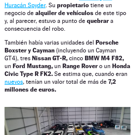
Huracán Spyder
. Su
propietario
tiene un
negocio de
alquiler de vehículos
de este tipo
y, al parecer, estuvo a punto de
quebrar
a
consecuencia del robo.
También había varias unidades del
Porsche
Boxster y Cayman
(incluyendo un Cayman
GT4), tres
Nissan GT-R,
cinco
BMW M4 F82,
un
Ford Mustang,
un
Range Rover
o un
Honda
Civic Type R FK2.
Se estima que, cuando eran
nuevos
, tenían un valor total de más de
7,2
millones de euros.