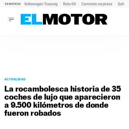
Volkswagen Touareg
Ruta 66
Caminata sorpresa
Gafas 
ES NOTICIA:
LO ÚLTIMO
Ni se te ocurra usar las gafas del eclipse al volante: el moti
LO ÚLTIMO
Ni se te ocurra usar las gafas del eclipse al volante: el motiv
ACTUALIDAD
ELÉCTRICOS
CONDUCIR
PRUEBAS
Saltar
VIRALES
al
ACTUALIDAD
PODCAST
contenido
La rocambolesca historia de 35
MOTOS
coches de lujo que aparecieron
TECNOLOGÍA
a 9.500 kilómetros de donde
SUPERCOCHES
MOTORTV
fueron robados
PREMIOS
SERVICIOS