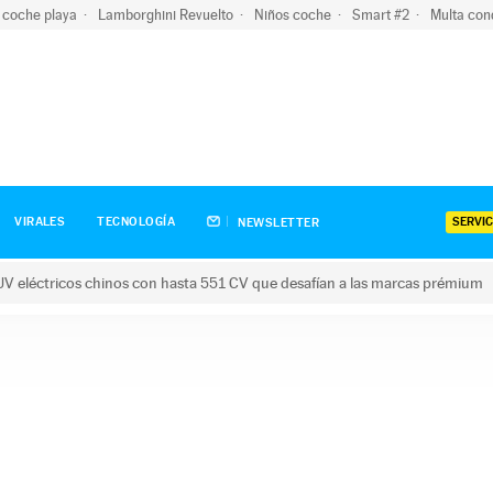
 coche playa
Lamborghini Revuelto
Niños coche
Smart #2
Multa con
SERVIC
VIRALES
TECNOLOGÍA
NEWSLETTER
V eléctricos chinos con hasta 551 CV que desafían a las marcas prémium
tricos chinos con hasta 551 CV que desafían a las marcas prém