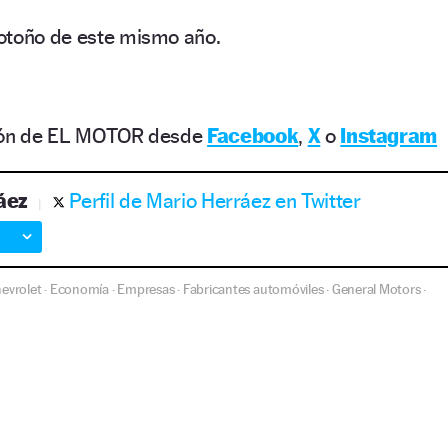
otoño de este mismo año.
ción de EL MOTOR desde
Facebook
,
X
o
Instagram
áez
Perfil de Mario Herráez en Twitter
evrolet
Economía
Empresas
Fabricantes automóviles
General Motors
·
·
·
·
·