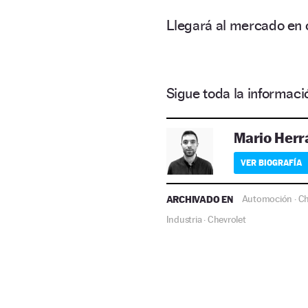
Llegará al mercado en 
Sigue toda la informa
Mario Herr
VER BIOGRAFÍA
ARCHIVADO EN
Automoción
Ch
·
Industria
Chevrolet
·