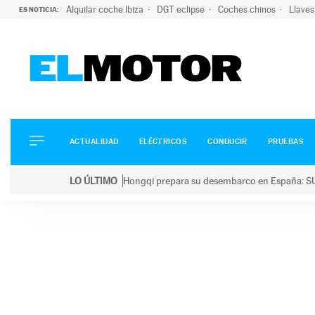
Alquilar coche Ibiza
DGT eclipse
Coches chinos
Llaves
ES NOTICIA:
ACTUALIDAD
ELÉCTRICOS
CONDUCIR
ACTUALIDAD
ELÉCTRICOS
CONDUCIR
PRUEBAS
PRUEBAS
Saltar
VIRALES
LO ÚLTIMO
Hongqi prepara su desembarco en España: SU
al
PODCAST
LO ÚLTIMO
Hongqi prepara su desembarco en España: SUV eléc
contenido
MOTOS
TECNOLOGÍA
SUPERCOCHES
MOTORTV
PREMIOS
SERVICIOS