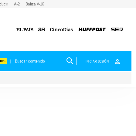
ducir
A-2
Baliza V-16
IOS
INICIAR SESIÓN
ium