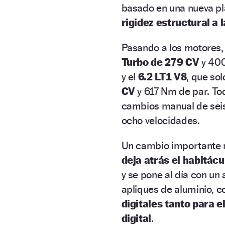
basado en una nueva p
rigidez estructural a 
Pasando a los motores,
Turbo de 279 CV
y 400
y el
6.2 LT1 V8
, que so
CV
y 617 Nm de par. To
cambios manual de seis
ocho velocidades.
Un cambio importante re
deja atrás el habitác
y se pone al día con u
apliques de aluminio, c
digitales tanto para 
digital
.