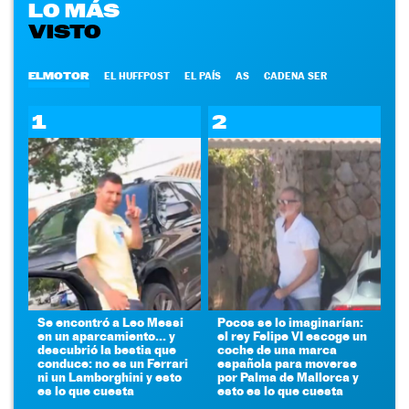
LO MÁS
VISTO
ELMOTOR
EL HUFFPOST
EL PAÍS
AS
CADENA SER
1
2
Se encontró a Leo Messi
Pocos se lo imaginarían:
en un aparcamiento... y
el rey Felipe VI escoge un
descubrió la bestia que
coche de una marca
conduce: no es un Ferrari
española para moverse
ni un Lamborghini y esto
por Palma de Mallorca y
es lo que cuesta
esto es lo que cuesta