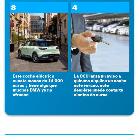
3
4
Este coche eléctrico
La OCU lanza un aviso a
cuesta menos de 14.000
quienes alquilen un coche
euros y tiene algo que
este verano: este
muchos BMW ya no
despiste puede costarte
ofrecen
cientos de euros