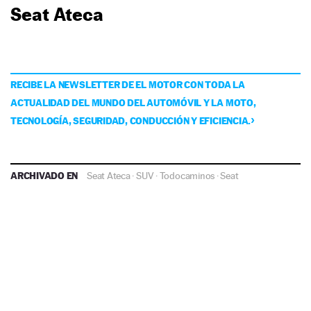
Seat Ateca
RECIBE LA NEWSLETTER DE EL MOTOR CON TODA LA
ACTUALIDAD DEL MUNDO DEL AUTOMÓVIL Y LA MOTO,
TECNOLOGÍA, SEGURIDAD, CONDUCCIÓN Y EFICIENCIA.
ARCHIVADO EN
Seat Ateca
·
SUV
·
Todocaminos
·
Seat