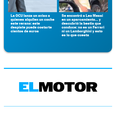
La OCU lanza un aviso a
Se encontró a Leo Messi
quienes alquilen un coche
en un aparcamiento... y
este verano: este
descubrió la bestia que
despiste puede costarte
conduce: no es un Ferrari
cientos de euros
ni un Lamborghini y esto
es lo que cuesta