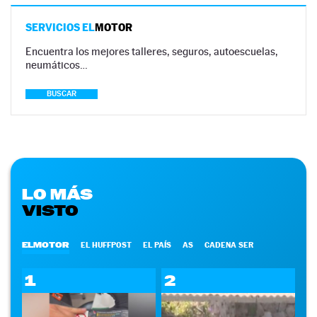
SERVICIOS EL
MOTOR
Encuentra los mejores talleres, seguros, autoescuelas,
neumáticos…
BUSCAR
LO MÁS
VISTO
ELMOTOR
EL HUFFPOST
EL PAÍS
AS
CADENA SER
1
2