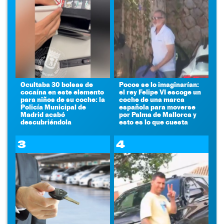
Ocultaba 30 bolsas de
Pocos se lo imaginarían:
cocaína en este elemento
el rey Felipe VI escoge un
para niños de su coche: la
coche de una marca
Policía Municipal de
española para moverse
Madrid acabó
por Palma de Mallorca y
descubriéndola
esto es lo que cuesta
3
4