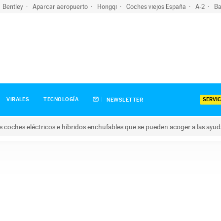
Bentley
Aparcar aeropuerto
Hongqi
Coches viejos España
A-2
Ba
SERVIC
VIRALES
TECNOLOGÍA
NEWSLETTER
s coches eléctricos e híbridos enchufables que se pueden acoger a las ayu
hes eléctricos e híbridos enchufables que se pueden acoger a la