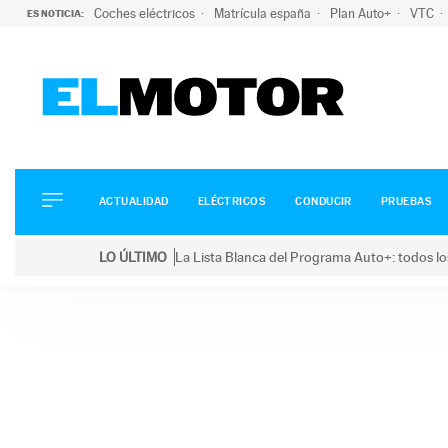
Coches eléctricos
Matrícula españa
Plan Auto+
VTC
ES NOTICIA:
ACTUALIDAD
ELÉCTRICOS
CONDUCIR
ACTUALIDAD
ELÉCTRICOS
CONDUCIR
PRUEBAS
PRUEBAS
Saltar
VIRALES
LO ÚLTIMO
La Lista Blanca del Programa Auto+: todos lo
al
PODCAST
LO ÚLTIMO
La Lista Blanca del Programa Auto+: todos los coc
contenido
MOTOS
TECNOLOGÍA
SUPERCOCHES
MOTORTV
PREMIOS
SERVICIOS