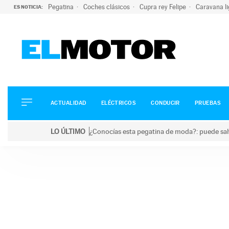
Pegatina
Coches clásicos
Cupra rey Felipe
Caravana l
ES NOTICIA:
ACTUALIDAD
ELÉCTRICOS
CONDUCIR
ACTUALIDAD
ELÉCTRICOS
CONDUCIR
PRUEBAS
PRUEBAS
Saltar
VIRALES
LO ÚLTIMO
¿Conocías esta pegatina de moda?: puede salv
al
PODCAST
LO ÚLTIMO
¿Conocías esta pegatina de moda?: puede salvar tu
contenido
MOTOS
TECNOLOGÍA
SUPERCOCHES
MOTORTV
PREMIOS
SERVICIOS