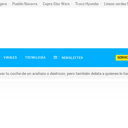
igera
Pueblo Navarra
Cupra Star Wars
Truco Hyundai
Líneas verdes
SERVIC
VIRALES
TECNOLOGÍA
NEWSLETTER
ar tu coche de un arañazo o destrozo, pero también delata a quienes lo h
 coche de un arañazo o destrozo, pero también delata a quienes 