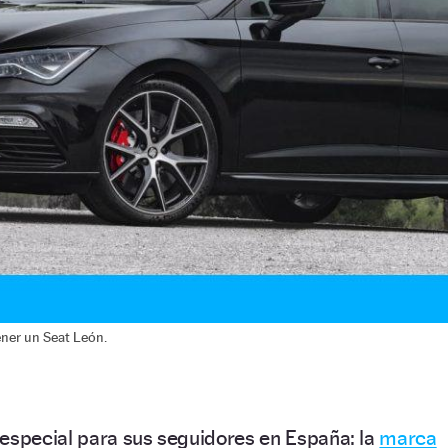
ener un Seat León.
especial para sus seguidores en España: la
marca