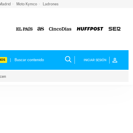
 Madrid
Moto Kymco
Ladrones
IOS
INICIAR SESIÓN
acen
lo hacen