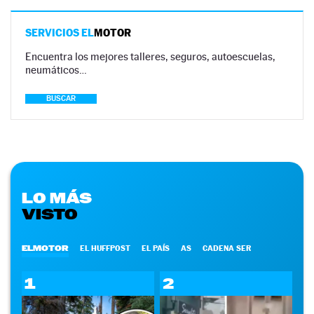
SERVICIOS EL
MOTOR
Encuentra los mejores talleres, seguros, autoescuelas,
neumáticos…
BUSCAR
LO MÁS
VISTO
ELMOTOR
EL HUFFPOST
EL PAÍS
AS
CADENA SER
1
2