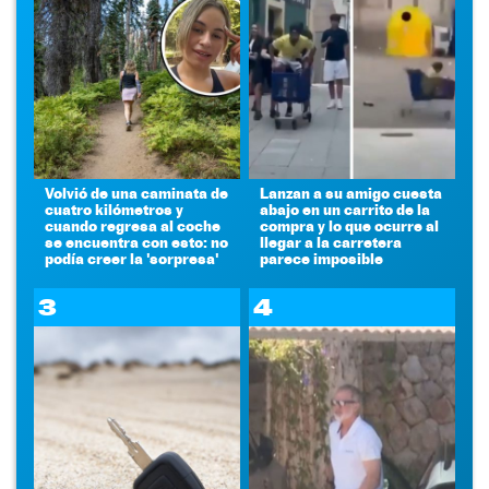
Volvió de una caminata de
Lanzan a su amigo cuesta
cuatro kilómetros y
abajo en un carrito de la
cuando regresa al coche
compra y lo que ocurre al
se encuentra con esto: no
llegar a la carretera
podía creer la 'sorpresa'
parece imposible
3
4