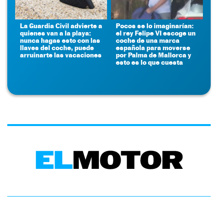
La Guardia Civil advierte a
Pocos se lo imaginarían:
quienes van a la playa:
el rey Felipe VI escoge un
nunca hagas esto con las
coche de una marca
llaves del coche, puede
española para moverse
arruinarte las vacaciones
por Palma de Mallorca y
esto es lo que cuesta