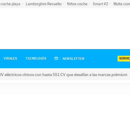
 coche playa
Lamborghini Revuelto
Niños coche
Smart #2
Multa con
SERVIC
VIRALES
TECNOLOGÍA
NEWSLETTER
V eléctricos chinos con hasta 551 CV que desafían a las marcas prémium
tricos chinos con hasta 551 CV que desafían a las marcas prém