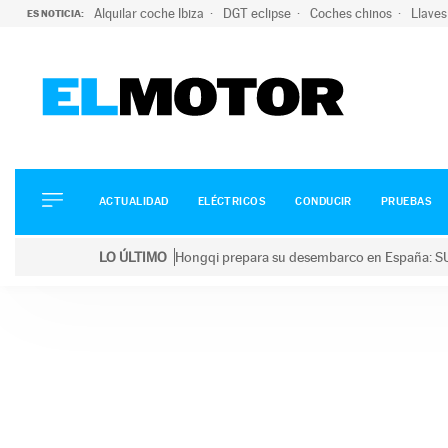
Alquilar coche Ibiza
DGT eclipse
Coches chinos
Llaves
ES NOTICIA:
ACTUALIDAD
ELÉCTRICOS
CONDUCIR
ACTUALIDAD
ELÉCTRICOS
CONDUCIR
PRUEBAS
PRUEBAS
Saltar
VIRALES
LO ÚLTIMO
Hongqi prepara su desembarco en España: SU
al
PODCAST
LO ÚLTIMO
Hongqi prepara su desembarco en España: SUV eléc
contenido
MOTOS
TECNOLOGÍA
SUPERCOCHES
MOTORTV
PREMIOS
SERVICIOS