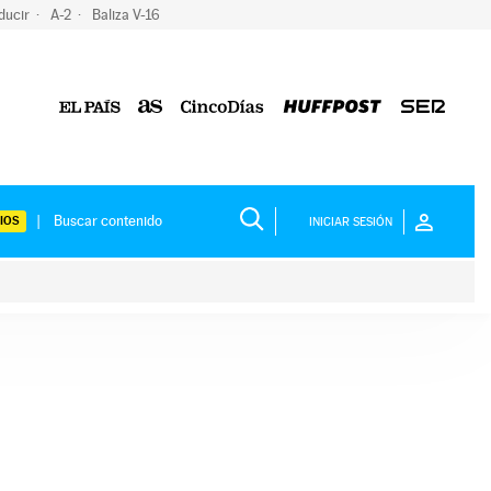
ducir
A-2
Baliza V-16
IOS
INICIAR SESIÓN
ium