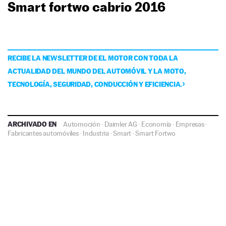
Smart fortwo cabrio 2016
RECIBE LA NEWSLETTER DE EL MOTOR CON TODA LA
ACTUALIDAD DEL MUNDO DEL AUTOMÓVIL Y LA MOTO,
TECNOLOGÍA, SEGURIDAD, CONDUCCIÓN Y EFICIENCIA.
ARCHIVADO EN
Automoción
·
Daimler AG
·
Economía
·
Empresas
·
Fabricantes automóviles
·
Industria
·
Smart
·
Smart Fortwo