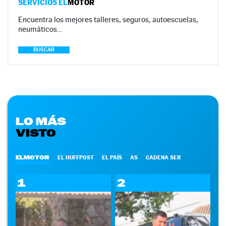
SERVICIOS EL
MOTOR
Encuentra los mejores talleres, seguros, autoescuelas,
neumáticos…
BUSCAR
LO MÁS
VISTO
ELMOTOR
EL HUFFPOST
EL PAÍS
AS
CADENA SER
1
2