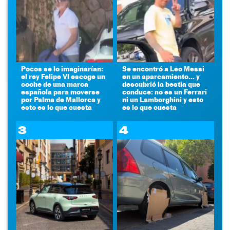
Pocos se lo imaginarían:
Se encontró a Leo Messi
el rey Felipe VI escoge un
en un aparcamiento... y
coche de una marca
descubrió la bestia que
española para moverse
conduce: no es un Ferrari
por Palma de Mallorca y
ni un Lamborghini y esto
esto es lo que cuesta
es lo que cuesta
3
4