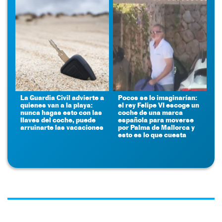
La Guardia Civil advierte a
Pocos se lo imaginarían:
quienes van a la playa:
el rey Felipe VI escoge un
nunca hagas esto con las
coche de una marca
llaves del coche, puede
española para moverse
arruinarte las vacaciones
por Palma de Mallorca y
esto es lo que cuesta