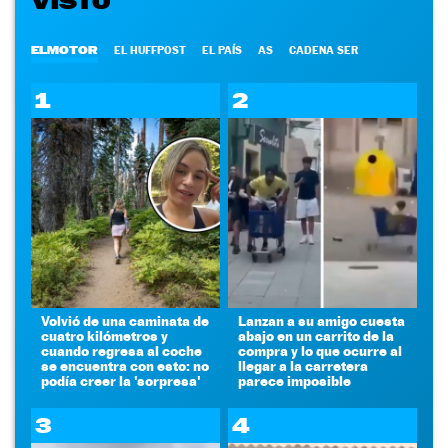
VISTO
ELMOTOR
EL HUFFPOST
EL PAÍS
AS
CADENA SER
1
2
Volvió de una caminata de
Lanzan a su amigo cuesta
cuatro kilómetros y
abajo en un carrito de la
cuando regresa al coche
compra y lo que ocurre al
se encuentra con esto: no
llegar a la carretera
podía creer la 'sorpresa'
parece imposible
3
4