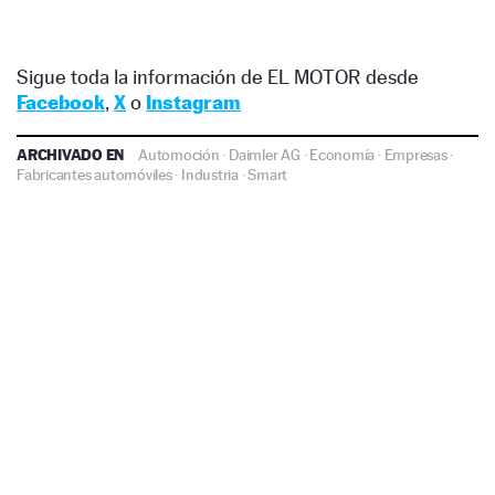
Sigue toda la información de EL MOTOR desde
Facebook
,
X
o
Instagram
ARCHIVADO EN
Automoción
·
Daimler AG
·
Economía
·
Empresas
·
Fabricantes automóviles
·
Industria
·
Smart