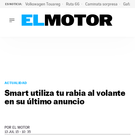
Volkswagen Touareg
Ruta 66
Caminata sorpresa
Gafas 
ES NOTICIA:
LO ÚLTIMO
Ni se te ocurra usar las gafas del eclipse al volante: el moti
LO ÚLTIMO
Ni se te ocurra usar las gafas del eclipse al volante: el motiv
ACTUALIDAD
ELÉCTRICOS
CONDUCIR
PRUEBAS
Saltar
VIRALES
al
ACTUALIDAD
PODCAST
contenido
Smart utiliza tu rabia al volante
MOTOS
en su último anuncio
TECNOLOGÍA
SUPERCOCHES
MOTORTV
PREMIOS
POR
EL MOTOR
SERVICIOS
13 JUL 15 - 10: 35