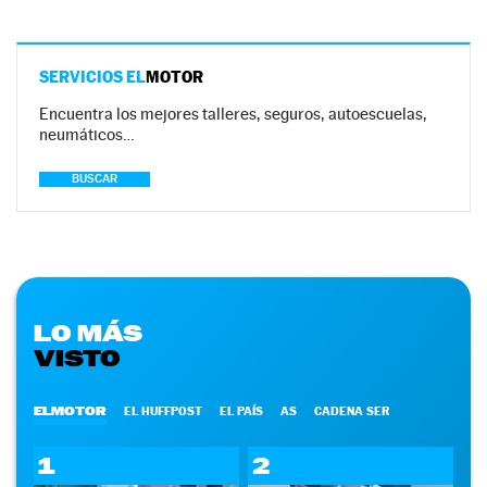
SERVICIOS EL
MOTOR
Encuentra los mejores talleres, seguros, autoescuelas,
neumáticos…
BUSCAR
LO MÁS
VISTO
ELMOTOR
EL HUFFPOST
EL PAÍS
AS
CADENA SER
1
2