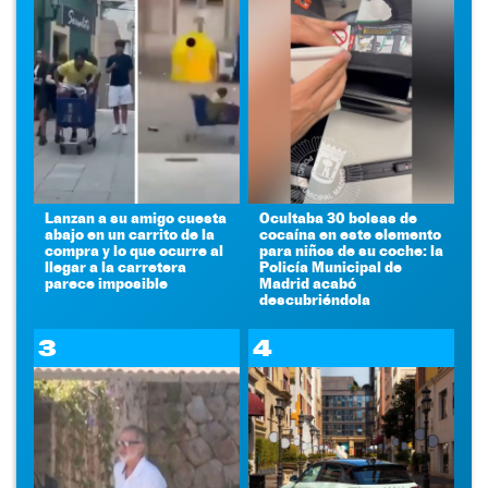
Lanzan a su amigo cuesta
Ocultaba 30 bolsas de
abajo en un carrito de la
cocaína en este elemento
compra y lo que ocurre al
para niños de su coche: la
llegar a la carretera
Policía Municipal de
parece imposible
Madrid acabó
descubriéndola
3
4