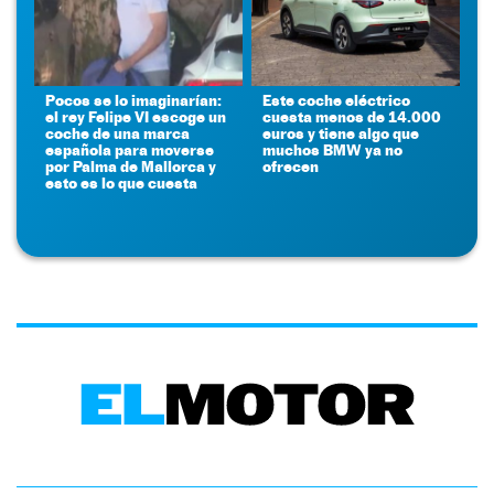
Pocos se lo imaginarían:
Este coche eléctrico
el rey Felipe VI escoge un
cuesta menos de 14.000
coche de una marca
euros y tiene algo que
española para moverse
muchos BMW ya no
por Palma de Mallorca y
ofrecen
esto es lo que cuesta