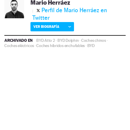
Mario Herráez
Perfil de Mario Herráez en
Twitter
VER BIOGRAFÍA
ARCHIVADO EN
BYD Atto 2
·
BYD Dolphin
·
Coches chinos
·
Coches eléctricos
·
Coches híbridos enchufables
·
BYD