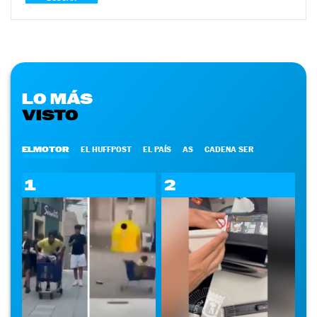
LO MÁS
VISTO
ELMOTOR
EL HUFFPOST
EL PAÍS
AS
CADENA SER
1
2