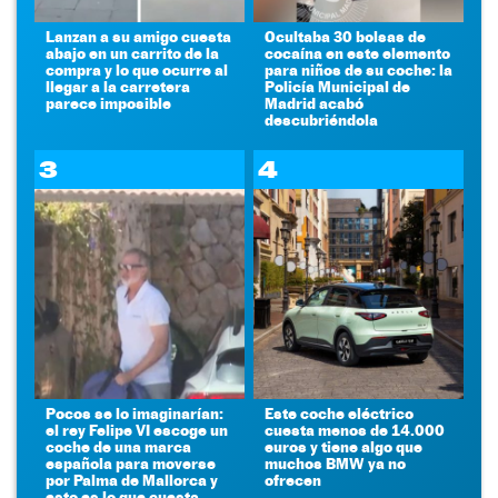
Lanzan a su amigo cuesta
Ocultaba 30 bolsas de
abajo en un carrito de la
cocaína en este elemento
compra y lo que ocurre al
para niños de su coche: la
llegar a la carretera
Policía Municipal de
parece imposible
Madrid acabó
descubriéndola
3
4
Pocos se lo imaginarían:
Este coche eléctrico
el rey Felipe VI escoge un
cuesta menos de 14.000
coche de una marca
euros y tiene algo que
española para moverse
muchos BMW ya no
por Palma de Mallorca y
ofrecen
esto es lo que cuesta