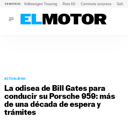
Volkswagen Touareg
Ruta 66
Caminata sorpresa
Gafas 
ES NOTICIA:
LO ÚLTIMO
Ni se te ocurra usar las gafas del eclipse al volante: el moti
LO ÚLTIMO
Ni se te ocurra usar las gafas del eclipse al volante: el motiv
ACTUALIDAD
ELÉCTRICOS
CONDUCIR
PRUEBAS
Saltar
VIRALES
al
ACTUALIDAD
PODCAST
contenido
La odisea de Bill Gates para
MOTOS
conducir su Porsche 959: más
TECNOLOGÍA
de una década de espera y
SUPERCOCHES
MOTORTV
trámites
PREMIOS
SERVICIOS