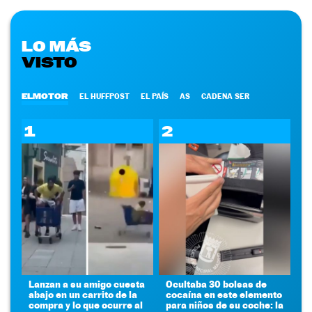
LO MÁS
VISTO
ELMOTOR
EL HUFFPOST
EL PAÍS
AS
CADENA SER
1
2
Lanzan a su amigo cuesta
Ocultaba 30 bolsas de
abajo en un carrito de la
cocaína en este elemento
compra y lo que ocurre al
para niños de su coche: la