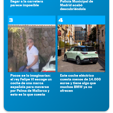
llegar a la carretera
Policía Municipal de
parece imposible
Madrid acabó
descubriéndola
3
4
Pocos se lo imaginarían:
Este coche eléctrico
el rey Felipe VI escoge un
cuesta menos de 14.000
coche de una marca
euros y tiene algo que
española para moverse
muchos BMW ya no
por Palma de Mallorca y
ofrecen
esto es lo que cuesta