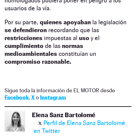
homologados pudiera poner en peligro a los
usuarios de la vía.
Por su parte,
quienes apoyaban
la legislación
se defendieron
recordando que las
restricciones
impuestas al
uso
y el
cumplimiento
de las
normas
medioambientales
constituían un
compromiso razonable.
Sigue toda la información de EL MOTOR desde
Facebook
,
X
o
Instagram
Elena Sanz Bartolomé
Perfil de Elena Sanz Bartolomé
en Twitter