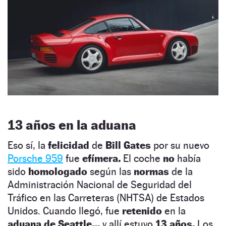
13 años en la aduana
Eso sí, la
felicidad
de
Bill Gates
por su nuevo
Porsche 959
fue
efímera.
El coche
no
había
sido
homologado
según las
normas
de la
Administración Nacional de Seguridad del
Tráfico en las Carreteras (NHTSA) de Estados
Unidos. Cuando llegó, fue
retenido
en la
aduana de Seattle…
y allí estuvo
13 años.
Los