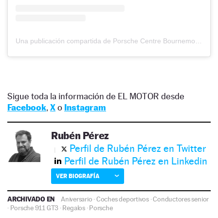
Una publicación compartida de Porsche Centre Bournemouth (@porschebournemouth)
Sigue toda la información de EL MOTOR desde
Facebook
,
X
o
Instagram
Rubén Pérez
Perfil de Rubén Pérez en Twitter
Perfil de Rubén Pérez en Linkedin
VER BIOGRAFÍA
ARCHIVADO EN
Aniversario
·
Coches deportivos
·
Conductores senior
·
Porsche 911 GT3
·
Regalos
·
Porsche