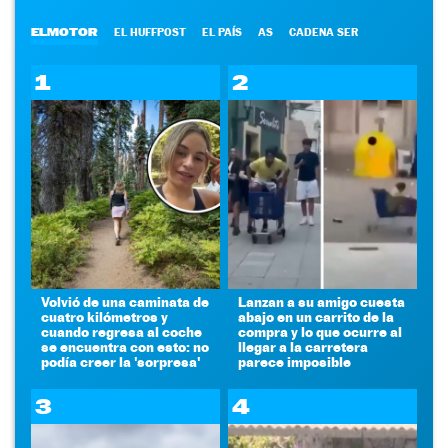
ELMOTOR
EL HUFFPOST
EL PAÍS
AS
CADENA SER
1
2
Volvió de una caminata de
Lanzan a su amigo cuesta
cuatro kilómetros y
abajo en un carrito de la
cuando regresa al coche
compra y lo que ocurre al
se encuentra con esto: no
llegar a la carretera
podía creer la 'sorpresa'
parece imposible
3
4