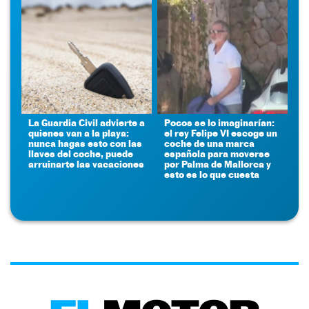
La Guardia Civil advierte a
Pocos se lo imaginarían:
quienes van a la playa:
el rey Felipe VI escoge un
nunca hagas esto con las
coche de una marca
llaves del coche, puede
española para moverse
arruinarte las vacaciones
por Palma de Mallorca y
esto es lo que cuesta