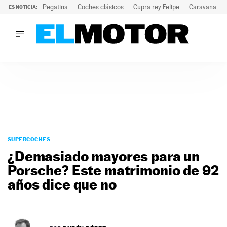
Pegatina
Coches clásicos
Cupra rey Felipe
Caravana lig
ES NOTICIA:
LO ÚLTIMO
¿Conocías esta pegatina de moda?: puede salvar tu coche d
LO ÚLTIMO
¿Conocías esta pegatina de moda?: puede salvar tu coche de
ACTUALIDAD
ELÉCTRICOS
CONDUCIR
PRUEBAS
Saltar
VIRALES
al
SUPERCOCHES
PODCAST
contenido
¿Demasiado mayores para un
MOTOS
Porsche? Este matrimonio de 92
TECNOLOGÍA
años dice que no
SUPERCOCHES
MOTORTV
PREMIOS
SERVICIOS