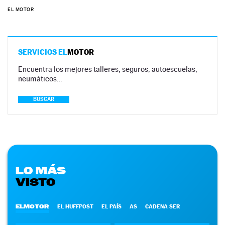
EL MOTOR
SERVICIOS EL
MOTOR
Encuentra los mejores talleres, seguros, autoescuelas,
neumáticos…
BUSCAR
LO MÁS
VISTO
ELMOTOR
EL HUFFPOST
EL PAÍS
AS
CADENA SER