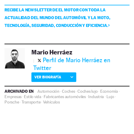
RECIBE LA NEWSLETTER DE EL MOTOR CON TODA LA
ACTUALIDAD DEL MUNDO DEL AUTOMÓVIL Y LA MOTO,
TECNOLOGÍA, SEGURIDAD, CONDUCCIÓN Y EFICIENCIA.
Mario Herráez
Perfil de Mario Herráez en
Twitter
VER BIOGRAFÍA
ARCHIVADO EN
Automoción
·
Coches
·
Coches lujo
·
Economía
·
Empresas
·
Estilo vida
·
Fabricantes automóviles
·
Industria
·
Lujo
·
Porsche
·
Transporte
·
Vehículos