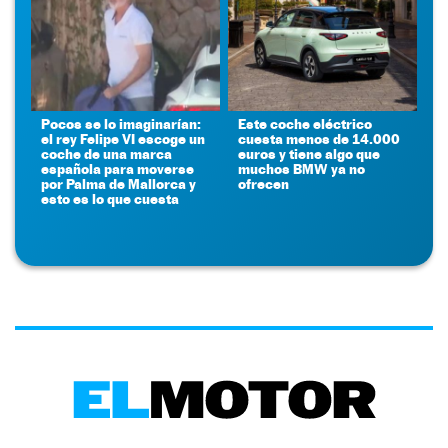
Pocos se lo imaginarían:
Este coche eléctrico
el rey Felipe VI escoge un
cuesta menos de 14.000
coche de una marca
euros y tiene algo que
española para moverse
muchos BMW ya no
por Palma de Mallorca y
ofrecen
esto es lo que cuesta