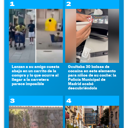
1
2
Lanzan a su amigo cuesta
Ocultaba 30 bolsas de
abajo en un carrito de la
cocaína en este elemento
compra y lo que ocurre al
para niños de su coche: la
llegar a la carretera
Policía Municipal de
parece imposible
Madrid acabó
descubriéndola
3
4