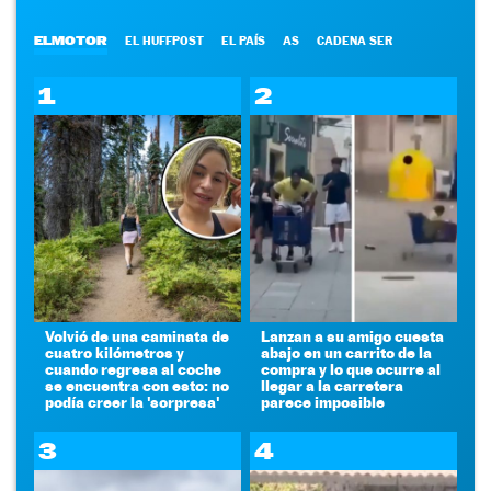
ELMOTOR
EL HUFFPOST
EL PAÍS
AS
CADENA SER
1
2
Volvió de una caminata de
Lanzan a su amigo cuesta
cuatro kilómetros y
abajo en un carrito de la
cuando regresa al coche
compra y lo que ocurre al
se encuentra con esto: no
llegar a la carretera
podía creer la 'sorpresa'
parece imposible
3
4