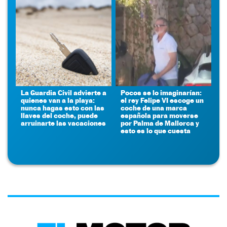
La Guardia Civil advierte a
Pocos se lo imaginarían:
quienes van a la playa:
el rey Felipe VI escoge un
nunca hagas esto con las
coche de una marca
llaves del coche, puede
española para moverse
arruinarte las vacaciones
por Palma de Mallorca y
esto es lo que cuesta