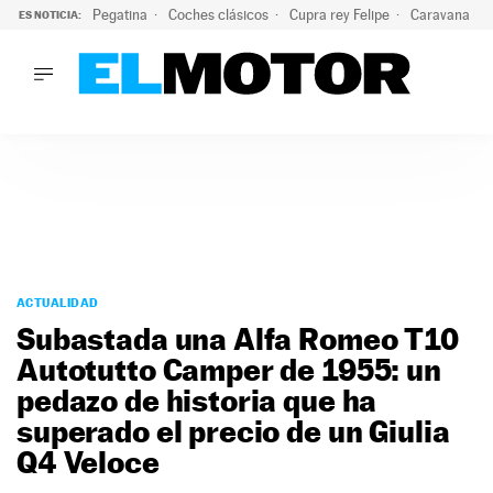
Pegatina
Coches clásicos
Cupra rey Felipe
Caravana lig
ES NOTICIA:
LO ÚLTIMO
¿Conocías esta pegatina de moda?: puede salvar tu coche d
LO ÚLTIMO
¿Conocías esta pegatina de moda?: puede salvar tu coche de
ACTUALIDAD
ELÉCTRICOS
CONDUCIR
PRUEBAS
Saltar
VIRALES
al
ACTUALIDAD
PODCAST
contenido
Subastada una Alfa Romeo T10
MOTOS
Autotutto Camper de 1955: un
TECNOLOGÍA
pedazo de historia que ha
SUPERCOCHES
MOTORTV
superado el precio de un Giulia
PREMIOS
Q4 Veloce
SERVICIOS