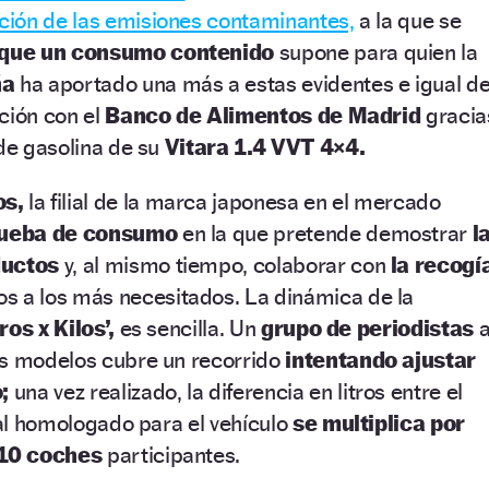
ión de las emisiones contaminantes,
a la que se
que un consumo contenido
supone para quien la
ña
ha aportado una más a estas evidentes e igual d
ción con el
Banco de Alimentos de Madrid
gracia
de gasolina de su
Vitara 1.4 VVT 4×4.
os,
la filial de la marca japonesa en el mercado
rueba de consumo
en la que pretende demostrar
l
ductos
y, al mismo tiempo, colaborar con
la recogí
s a los más necesitados. La dinámica de la
ros x Kilos’,
es sencilla. Un
grupo de periodistas
a
us modelos cubre un recorrido
intentando ajustar
;
una vez realizado, la diferencia en litros entre el
cial homologado para el vehículo
se multiplica por
 10 coches
participantes.