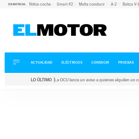
Niños coche
Smart #2
Multa conducir
A-2
Baliza V
ES NOTICIA:
ACTUALIDAD
ELÉCTRICOS
CONDUCIR
ACTUALIDAD
ELÉCTRICOS
CONDUCIR
PRUEBAS
PRUEBAS
Saltar
VIRALES
LO ÚLTIMO
La OCU lanza un aviso a quienes alquilen un c
al
PODCAST
LO ÚLTIMO
La OCU lanza un aviso a quienes alquilen un coche 
contenido
MOTOS
TECNOLOGÍA
SUPERCOCHES
MOTORTV
PREMIOS
SERVICIOS