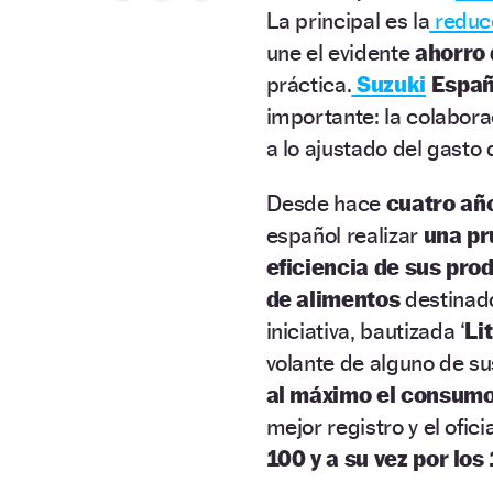
La principal es la
reducc
une el evidente
ahorro 
práctica.
Suzuki
Espa
importante: la colabora
a lo ajustado del gasto 
Desde hace
cuatro añ
español realizar
una p
eficiencia de sus pro
de alimentos
destinado
iniciativa, bautizada ‘
Lit
volante de alguno de s
al máximo el consumo
mejor registro y el ofi
100 y a su vez por los