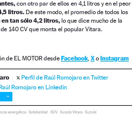
antes,
con otro par de ellos en 4,1 litros y en el peor
,5 litros.
De este modo, el promedio de todos los
en tan sólo 4,2 litros,
lo que dice mucho de la
4 de 140 CV que monta el popular Vitara.
ción de EL MOTOR desde
Facebook
,
X
o
Instagram
aro
Perfil de Raúl Romojaro en Twitter
 Raúl Romojaro en Linkedin
encia energética
Solidaridad
SUV
Suzuki Vitara
Suzuki
·
·
·
·