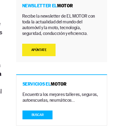
NEWSLETTER EL
MOTOR
Recibe la newsletter de EL MOTOR con
toda la actualidad del mundo del
e
automóvil y la moto, tecnología,
s
seguridad, conducción y eficiencia.
APÚNTATE
a
a
SERVICIOS EL
MOTOR
l
Encuentra los mejores talleres, seguros,
autoescuelas, neumáticos…
BUSCAR