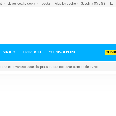
-16
Llaves coche copia
Toyota
Alquiler coche
Gasolina 95 o 98
Lam
SERVIC
VIRALES
TECNOLOGÍA
NEWSLETTER
oche este verano: este despiste puede costarte cientos de euros
este verano: este despiste puede costarte cientos de euros