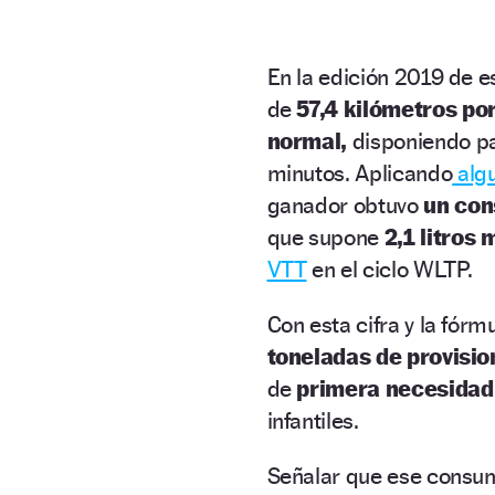
En la edición 2019 de e
de
57,4 kilómetros por
normal,
disponiendo pa
minutos. Aplicando
algu
ganador obtuvo
un cons
que supone
2,1 litros 
VTT
en el ciclo WLTP.
Con esta cifra y la fór
toneladas de provisio
de
primera necesidad
infantiles.
Señalar que ese consumo