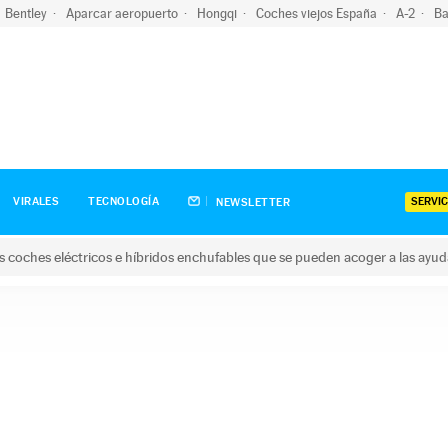
Bentley
Aparcar aeropuerto
Hongqi
Coches viejos España
A-2
Ba
SERVIC
VIRALES
TECNOLOGÍA
NEWSLETTER
s coches eléctricos e híbridos enchufables que se pueden acoger a las ayu
hes eléctricos e híbridos enchufables que se pueden acoger a la