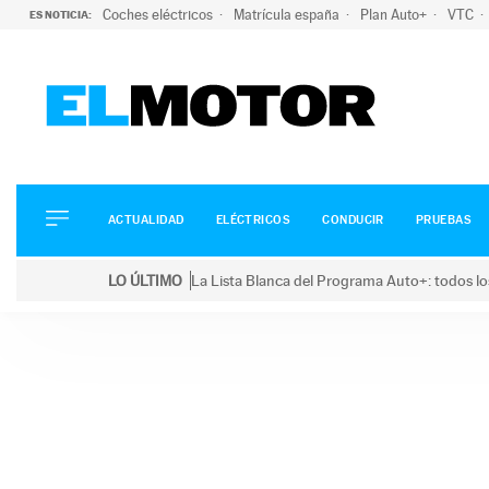
Coches eléctricos
Matrícula españa
Plan Auto+
VTC
ES NOTICIA:
ACTUALIDAD
ELÉCTRICOS
CONDUCIR
ACTUALIDAD
ELÉCTRICOS
CONDUCIR
PRUEBAS
PRUEBAS
Saltar
VIRALES
LO ÚLTIMO
La Lista Blanca del Programa Auto+: todos lo
al
PODCAST
LO ÚLTIMO
La Lista Blanca del Programa Auto+: todos los coc
contenido
MOTOS
TECNOLOGÍA
SUPERCOCHES
MOTORTV
PREMIOS
SERVICIOS