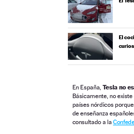
El Tes
El coc
curio
En España,
Tesla no e
Básicamente, no existe
países nórdicos porque
de enseñanza españoles.
consultado a la
Confede