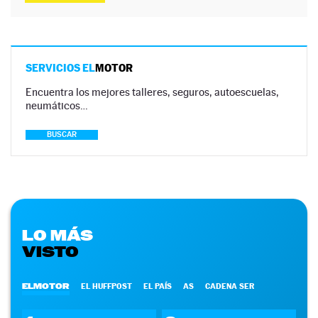
SERVICIOS EL
MOTOR
Encuentra los mejores talleres, seguros, autoescuelas,
neumáticos…
BUSCAR
LO MÁS
VISTO
ELMOTOR
EL HUFFPOST
EL PAÍS
AS
CADENA SER