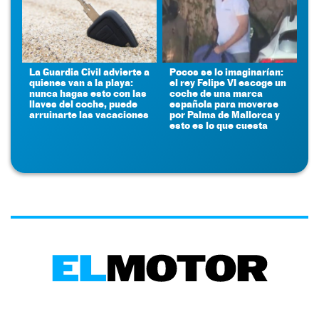
La Guardia Civil advierte a
Pocos se lo imaginarían:
quienes van a la playa:
el rey Felipe VI escoge un
nunca hagas esto con las
coche de una marca
llaves del coche, puede
española para moverse
arruinarte las vacaciones
por Palma de Mallorca y
esto es lo que cuesta