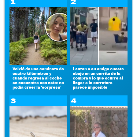
1
2
Volvió de una caminata de
Lanzan a su amigo cuesta
cuatro kilómetros y
abajo en un carrito de la
cuando regresa al coche
compra y lo que ocurre al
se encuentra con esto: no
llegar a la carretera
podía creer la 'sorpresa'
parece imposible
3
4