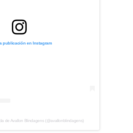
ta publicación en Instagram
da de Avallon Blindagens (@avallonblindagens)