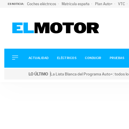
Coches eléctricos
Matrícula españa
Plan Auto+
VTC
ES NOTICIA:
ACTUALIDAD
ELÉCTRICOS
CONDUCIR
ACTUALIDAD
ELÉCTRICOS
CONDUCIR
PRUEBAS
PRUEBAS
Saltar
VIRALES
LO ÚLTIMO
La Lista Blanca del Programa Auto+: todos lo
al
PODCAST
LO ÚLTIMO
La Lista Blanca del Programa Auto+: todos los coc
contenido
MOTOS
TECNOLOGÍA
SUPERCOCHES
MOTORTV
PREMIOS
SERVICIOS