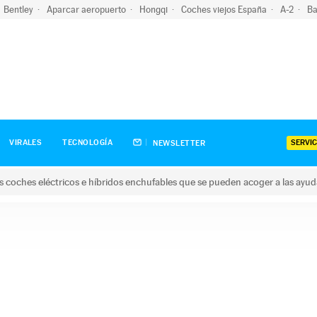
Bentley
Aparcar aeropuerto
Hongqi
Coches viejos España
A-2
Ba
SERVIC
VIRALES
TECNOLOGÍA
NEWSLETTER
s coches eléctricos e híbridos enchufables que se pueden acoger a las ayu
hes eléctricos e híbridos enchufables que se pueden acoger a la