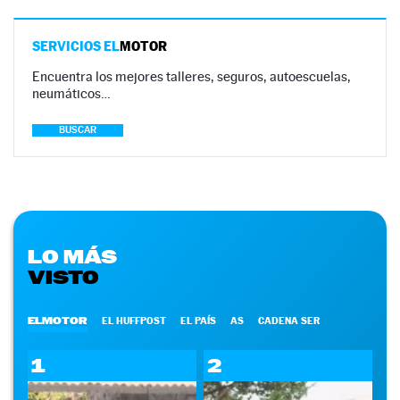
SERVICIOS EL
MOTOR
Encuentra los mejores talleres, seguros, autoescuelas,
neumáticos…
BUSCAR
LO MÁS
VISTO
ELMOTOR
EL HUFFPOST
EL PAÍS
AS
CADENA SER
1
2