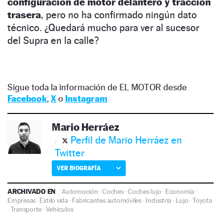
configuración de motor delantero y tracción
trasera
, pero no ha confirmado ningún dato
técnico. ¿Quedará mucho para ver al sucesor
del Supra en la calle?
Sigue toda la información de EL MOTOR desde
Facebook
,
X
o
Instagram
Mario Herráez
Perfil de Mario Herráez en
Twitter
VER BIOGRAFÍA
ARCHIVADO EN
Automoción
·
Coches
·
Coches lujo
·
Economía
·
Empresas
·
Estilo vida
·
Fabricantes automóviles
·
Industria
·
Lujo
·
Toyota
·
Transporte
·
Vehículos