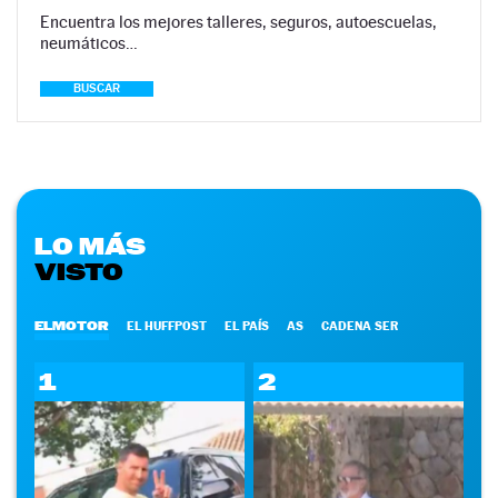
Encuentra los mejores talleres, seguros, autoescuelas,
neumáticos…
BUSCAR
LO MÁS
VISTO
ELMOTOR
EL HUFFPOST
EL PAÍS
AS
CADENA SER
1
2