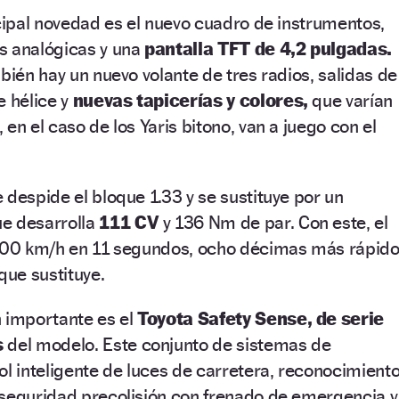
ncipal novedad es el nuevo cuadro de instrumentos,
s analógicas y una
pantalla TFT de 4,2 pulgadas.
bién hay un nuevo volante de tres radios, salidas de
e hélice y
nuevas tapicerías y colores,
que varían
en el caso de los Yaris bitono, van a juego con el
 despide el bloque 1.33 y se sustituye por un
e desarrolla
111 CV
y 136 Nm de par. Con este, el
-100 km/h en 11 segundos, ocho décimas más rápid
que sustituye.
n importante es el
Toyota Safety Sense, de serie
s
del modelo. Este conjunto de sistemas de
ol inteligente de luces de carretera, reconocimient
 seguridad precolisión con frenado de emergencia y