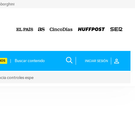
borghini
IOS
INICIAR SESIÓN
ncia controles espe
 y anuncia controles espe