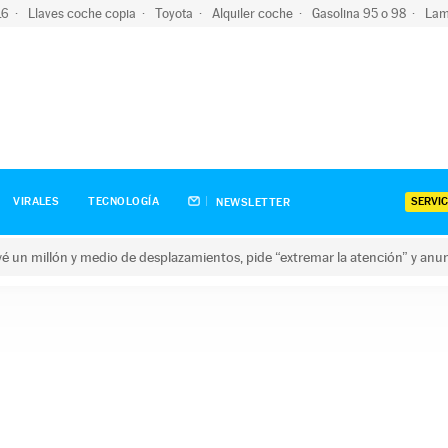
-16
Llaves coche copia
Toyota
Alquiler coche
Gasolina 95 o 98
Lam
SERVIC
VIRALES
TECNOLOGÍA
NEWSLETTER
revé un millón y medio de desplazamientos, pide “extremar la atención” y anu
n millón y medio de desplazamientos, pide “extremar la atención”