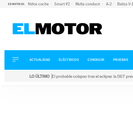
Niños coche
Smart #2
Multa conducir
A-2
Baliza V
ES NOTICIA:
ACTUALIDAD
ELÉCTRICOS
CONDUCIR
ACTUALIDAD
ELÉCTRICOS
CONDUCIR
PRUEBAS
PRUEBAS
Saltar
VIRALES
LO ÚLTIMO
El probable colapso tras el eclipse: la DGT p
al
PODCAST
LO ÚLTIMO
El probable colapso tras el eclipse: la DGT prevé u
contenido
MOTOS
TECNOLOGÍA
SUPERCOCHES
MOTORTV
PREMIOS
SERVICIOS