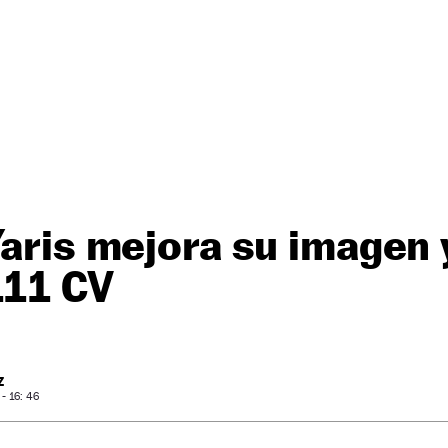
Yaris mejora su imagen 
111 CV
Z
- 16: 46